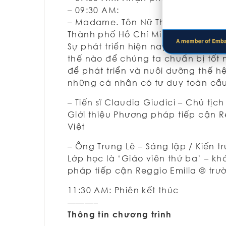
– 09:30 AM:
– Madame. Tôn Nữ Thị Ninh – Chủ t
Thành phố Hồ Chí Minh
Sự phát triển hiện nay của bối cả
thế nào để chúng ta chuẩn bị tốt n
để phát triển và nuôi dưỡng thế h
những cá nhân có tư duy toàn cầu
– Tiến sĩ Claudia Giudici – Chủ tịc
Giới thiệu Phương pháp tiếp cận R
Việt
– Ông Trung Lê – Sáng lập / Kiến tr
Lớp học là ‘Giáo viên thứ ba’ – kh
pháp tiếp cận Reggio Emilia © trư
11:30 AM: Phiên kết thúc
———–
Thông tin chương trình