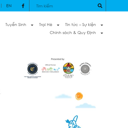
EN
Tuyển Sinh
Trại Hè
Tin tức – Sự kiện
Chính sách & Quy Định