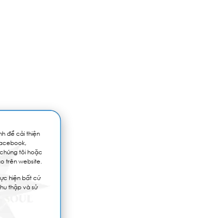
h để cải thiện
Facebook,
 chúng tôi hoặc
o trên website.
ực hiện bất cứ
thu thập và sử