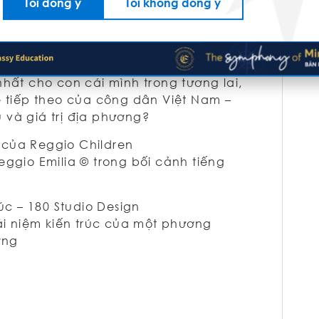
Tôi đồng ý
Tôi không đồng ý
ịch, Tổ chức Hòa bình và Phát triển
nh giáo dục và xã hội Việt Nam. Làm
hất cho con cái mình trong tương lai,
ệ tiếp theo của công dân Việt Nam –
 và giá trị địa phương?
h của Reggio Children
eggio Emilia © trong bối cảnh tiếng
úc – 180 Studio Design
ái niệm kiến ​​trúc của một phương
ờng