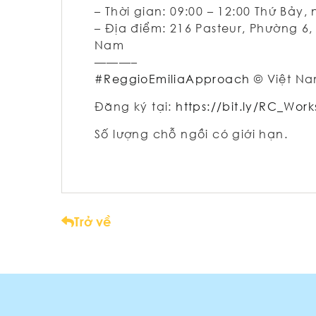
– Thời gian: 09:00 – 12:00 Thứ Bảy
– Địa điểm: 216 Pasteur, Phường 6
Nam
———–
#ReggioEmiliaApproach
© Việt N
Đăng ký tại:
https://bit.ly/RC_Wor
Số lượng chỗ ngồi có giới hạn.
Trở về