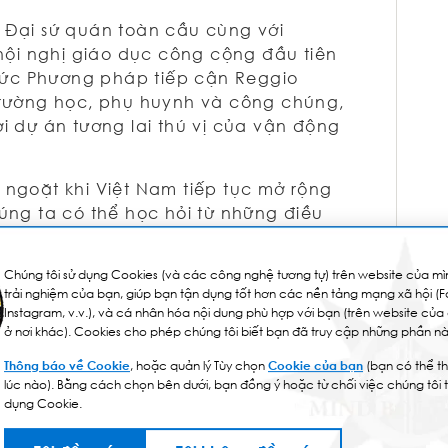
 Đại sứ quán toàn cầu cùng với
 hội nghị giáo dục công cộng đầu tiên
 thức Phương pháp tiếp cận Reggio
 trường học, phụ huynh và công chúng,
i dự án tương lai thú vị của vận động
 ngoặt khi Việt Nam tiếp tục mở rộng
húng ta có thể học hỏi từ những điều
ài học này cho văn hóa địa phương
Chúng tôi sử dụng Cookies (và các công nghệ tương tự) trên website của mìn
trải nghiệm của bạn, giúp bạn tận dụng tốt hơn các nền tảng mạng xã hội (
ạn tham gia vào cộng đồng những cá
Instagram, v.v.), và cá nhân hóa nội dung phù hợp với bạn (trên website của
ôi, những người phấn đấu mỗi ngày
ở nơi khác). Cookies cho phép chúng tôi biết bạn đã truy cập những phần nà
i chúng tôi, để chúng có thể trở thành
Thông báo về Cookie
, hoặc quản lý Tùy chọn
Cookie của bạn
(bạn có thể th
à giống như bất kỳ ai khác.
lúc nào). Bằng cách chọn bên dưới, bạn đồng ý hoặc từ chối việc chúng tôi 
dụng Cookie.