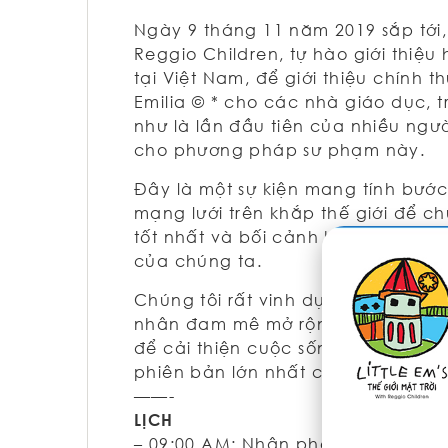
Ngày 9 tháng 11 năm 2019 sắp tới,
Reggio Children, tự hào giới thiệu
tại Việt Nam, để giới thiệu chính
Emilia © * cho các nhà giáo dục,
như là lần đầu tiên của nhiều ngườ
cho phương pháp sư phạm này.
Đây là một sự kiện mang tính bước
mạng lưới trên khắp thế giới để c
tốt nhất và bối cảnh hóa những b
của chúng ta.
Chúng tôi rất vinh dự được mời b
nhân đam mê mở rộng của chúng t
để cải thiện cuộc sống của con cá
phiên bản lớn nhất của bản thân v
——-
LỊCH
– 09:00 AM: Nhận phòng