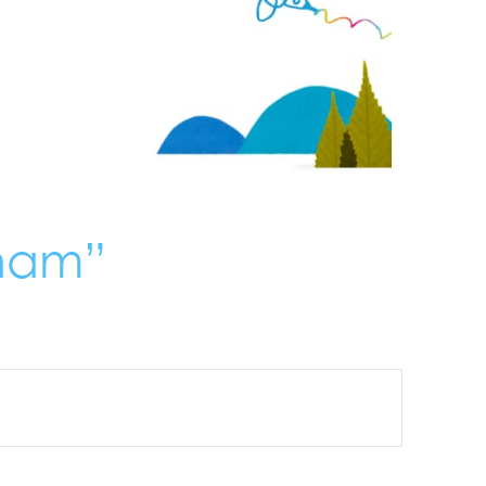
tnam”