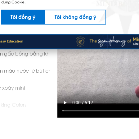
nh người chuyển động
dụng Cookie.
Tôi đồng ý
Tôi không đồng ý
m dèn pin dưới nước
m đồ chơi từ ống hút
m gấu bông bằng khăn
m màu nước từ bút chì tan chảy
 xoáy mini
king Colors
ối nước đá có thể làm kem