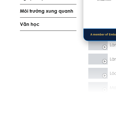
Hì
Môi trường xung quanh
Là
Văn học
Là
Là
Là
Lóc
Ma
Mu