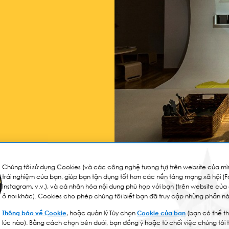
Chúng tôi sử dụng Cookies (và các công nghệ tương tự) trên website của mìn
trải nghiệm của bạn, giúp bạn tận dụng tốt hơn các nền tảng mạng xã hội (
Instagram, v.v.), và cá nhân hóa nội dung phù hợp với bạn (trên website của
ở nơi khác). Cookies cho phép chúng tôi biết bạn đã truy cập những phần nà
eo
15 Videos
Thông báo về Cookie
, hoặc quản lý Tùy chọn
Cookie của bạn
(bạn có thể th
lúc nào). Bằng cách chọn bên dưới, bạn đồng ý hoặc từ chối việc chúng tôi 