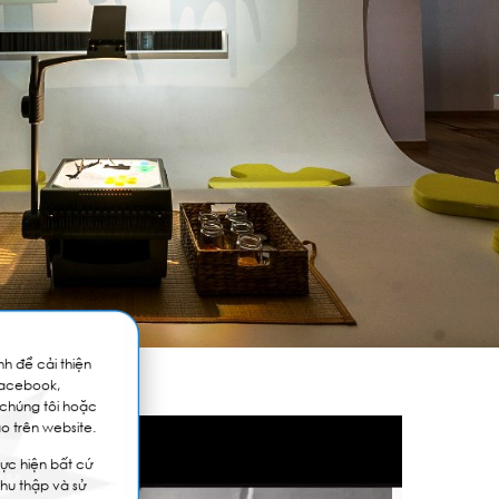
h để cải thiện
Facebook,
 chúng tôi hoặc
o trên website.
ực hiện bất cứ
thu thập và sử