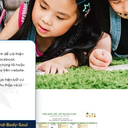
h để cải thiện
Facebook,
 chúng tôi hoặc
o trên website.
ực hiện bất cứ
thu thập và sử