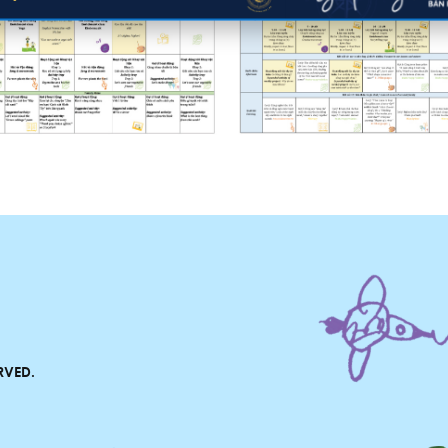
RVED.