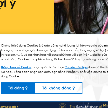
i ý
Chúng tôi sử dụng Cookies (và các công nghệ tương tự) trên website của mìn
trải nghiệm của bạn, giúp bạn tận dụng tốt hơn các nền tảng mạng xã hội (
Instagram, v.v.), và cá nhân hóa nội dung phù hợp với bạn (trên website của
ở nơi khác). Cookies cho phép chúng tôi biết bạn đã truy cập những phần nà
Thông báo về Cookie
, hoặc quản lý Tùy chọn
Cookie của bạn
(bạn có thể th
lúc nào). Bằng cách chọn bên dưới, bạn đồng ý hoặc từ chối việc chúng tôi 
dụng Cookie.
Tôi đồng ý
Tôi không đồng ý