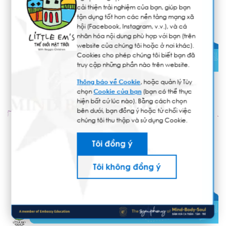
cải thiện trải nghiệm của bạn, giúp bạn
tận dụng tốt hơn các nền tảng mạng xã
hội (Facebook, Instagram, v.v.), và cá
nhân hóa nội dung phù hợp với bạn (trên
website của chúng tôi hoặc ở nơi khác).
Cookies cho phép chúng tôi biết bạn đã
truy cập những phần nào trên website.
Thông báo về Cookie
, hoặc quản lý Tùy
chọn
Cookie của bạn
(bạn có thể thực
hiện bất cứ lúc nào). Bằng cách chọn
bên dưới, bạn đồng ý hoặc từ chối việc
chúng tôi thu thập và sử dụng Cookie.
Tôi đồng ý
Tôi không đồng ý