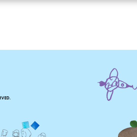
RVED.