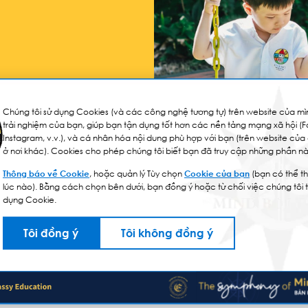
Chúng tôi sử dụng Cookies (và các công nghệ tương tự) trên website của mìn
trải nghiệm của bạn, giúp bạn tận dụng tốt hơn các nền tảng mạng xã hội (
Instagram, v.v.), và cá nhân hóa nội dung phù hợp với bạn (trên website của
ở nơi khác). Cookies cho phép chúng tôi biết bạn đã truy cập những phần nà
Thông báo về Cookie
, hoặc quản lý Tùy chọn
Cookie của bạn
(bạn có thể th
lúc nào). Bằng cách chọn bên dưới, bạn đồng ý hoặc từ chối việc chúng tôi 
dụng Cookie.
Tôi đồng ý
Tôi không đồng ý