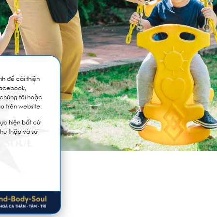
h để cải thiện
Facebook,
 chúng tôi hoặc
o trên website.
ực hiện bất cứ
thu thập và sử