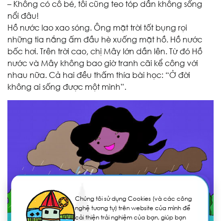
– Không có cô bé, tôi cũng teo tóp dần không sống
nổi đâu!
Hồ nước lao xao sóng. Ông mặt trời tốt bụng rọi
những tia nắng ấm đầu hè xuống mặt hồ. Hồ nước
bốc hơi. Trên trời cao, chị Mây lớn dần lên. Từ đó Hồ
nước và Mây không bao giờ tranh cãi kể công với
nhau nữa. Cả hai đều thấm thía bài học: “Ở đời
không ai sống được một mình”.
Chúng tôi sử dụng Cookies (và các công
nghệ tương tự) trên website của mình để
cải thiện trải nghiệm của bạn, giúp bạn