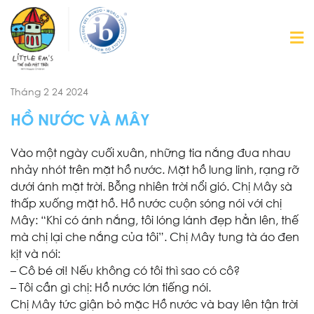
Tháng 2 24 2024
HỒ NƯỚC VÀ MÂY
Vào một ngày cuối xuân, những tia nắng đua nhau
nhảy nhót trên mặt hồ nước. Mặt hồ lung linh, rạng rỡ
dưới ánh mặt trời. Bỗng nhiên trời nổi gió. Chị Mây sà
thấp xuống mặt hồ. Hồ nước cuộn sóng nói với chị
Mây: “Khi có ánh nắng, tôi lóng lánh đẹp hẳn lên, thế
mà chị lại che nắng của tôi”. Chị Mây tung tà áo đen
kịt và nói:
– Cô bé ơi! Nếu không có tôi thì sao có cô?
– Tôi cần gì chị: Hồ nước lớn tiếng nói.
Chị Mây tức giận bỏ mặc Hồ nước và bay lên tận trời