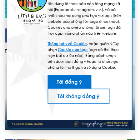
tận dụng tốt hơn các nền tảng mạng xã
hội (Facebook, Instagram, v.v.), và cá
nhân hóa nội dung phù hợp với bạn (trên
website của chúng tôi hoặc ở nơi khác).
Cookies cho phép chúng tôi biết bạn đã
truy cập những phần nào trên website.
Facebook
LinkedIn
Thông báo về Cookie
, hoặc quản lý Tùy
chọn
Cookie của bạn
(bạn có thể thực
Tin tức
hiện bất cứ lúc nào). Bằng cách chọn
bên dưới, bạn đồng ý hoặc từ chối việc
chúng tôi thu thập và sử dụng Cookie.
Tôi đồng ý
Tôi không đồng ý
16/05/2025
BẢN TIN IB PYP 10 – CHƯƠNG TRÌNH TÚ TÀI QUỐC TẾ
BẬC TIỂU HỌC