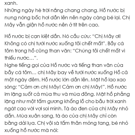
xanh.
Những ngày hè trời nắng chang chang. Hồ nước bị
nung nóng bốc hơi dần lên nên ngày càng bé lại. Chị
Mây vẫn giận hồ nước nên ở tít trên cao.
Hồ nước bị cạn kiệt dần. Nó cầu cứu: “Chị Mây ơi!
Không có chị tưới nước xuống tôi chết mất”. Bầy cá
tôm trong hồ cũng than vãn: “Chúng tôi chết mất vì
thiếu nước…”.
Nghe tiếng gọi của Hồ nước và tiếng than vãn của
bầy cá tôm… chị Mây bay về tưới nước xuống Hồ cả
một ngày đêm. Hồ nước lớn dần lên. Mặt hồ lao xao
sóng: “Cảm ơn chị Mây! Cảm ơn chị Mây!”. Hồ nước
im lặng suốt cả mùa thu và mùa đông. Mặt hồ phẳng
lặng như một tấm gương khổng lồ cho bầu trời xanh
ngát cao vời vợi soi mình. Tà áo đen của chị Mây nhỏ
dần. Mùa xuân sang, tà áo của chị Mây chỉ còn
bằng dải lụa. Chị vội sà tấm thân mỏng tang, bé nhỏ
xuống hồ nước mà nói: