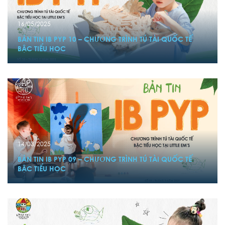
16/05/2025
BẢN TIN IB PYP 10 – CHƯƠNG TRÌNH TÚ TÀI QUỐC TẾ
BẬC TIỂU HỌC
14/03/2025
BẢN TIN IB PYP 09 – CHƯƠNG TRÌNH TÚ TÀI QUỐC TẾ
BẬC TIỂU HỌC