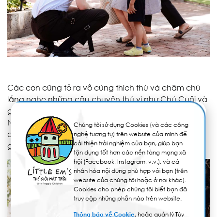
Các con cũng tỏ ra vô cùng thích thú và chăm chú
lắng nghe những câu chuyện thú vị như Chú Cuội và
gốc cây Đa, bạn Sóc nhỏ đi tìm hạt dẻ thất lạc.
Những câu chuyện được kể với lối dẫn dắt dí dỏm
Chúng tôi sử dụng Cookies (và các công
cùng sự bất ngờ khi người kể chuyện không chỉ là
nghệ tương tự) trên website của mình để
cải thiện trải nghiệm của bạn, giúp bạn
giáo viên mà chính là ba mẹ của mình.
tận dụng tốt hơn các nền tảng mạng xã
hội (Facebook, Instagram, v.v.), và cá
nhân hóa nội dung phù hợp với bạn (trên
website của chúng tôi hoặc ở nơi khác).
Cookies cho phép chúng tôi biết bạn đã
truy cập những phần nào trên website.
Thông báo về Cookie
, hoặc quản lý Tùy