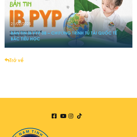
21/02/2025
BẢN TIN IB PYP 08 – CHƯƠNG TRÌNH TÚ TÀI QUỐC TẾ
BẬC TIỂU HỌC
Trở về