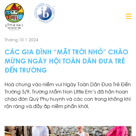
Tháng 10 1 2024
CÁC GIA ĐÌNH “MẶT TRỜI NHỎ” CHÀO
MỪNG NGÀY HỘI TOÀN DÂN ĐƯA TRẺ
ĐẾN TRƯỜNG
Hoà chung vào niềm vui Ngày Toàn Dân Đưa Trẻ Đến
Trường 5/9, Trường Mầm Non Little Em’s đã hân hoan
chào đón Quý Phụ huynh và các con trong không khí
rộn ràng và đầy ắp niềm phấn khởi.