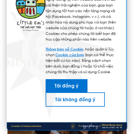
cải thiện trải nghiệm của bạn, giúp bạn
tận dụng tốt hơn các nền tảng mạng xã
hội (Facebook, Instagram, v.v.), và cá
nhân hóa nội dung phù hợp với bạn (trên
website của chúng tôi hoặc ở nơi khác).
Cookies cho phép chúng tôi biết bạn đã
truy cập những phần nào trên website.
Thông báo về Cookie
, hoặc quản lý Tùy
chọn
Cookie của bạn
(bạn có thể thực
hiện bất cứ lúc nào). Bằng cách chọn
bên dưới, bạn đồng ý hoặc từ chối việc
chúng tôi thu thập và sử dụng Cookie.
Tôi đồng ý
Tôi không đồng ý