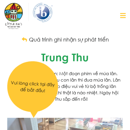
Quá trình ghi nhận sự phát triển
Trung Thu
Provocation đầu tiên: Một đoạn phim về múa lân.
Vui l
òn
g
cli
ck t
ại
đ
ây
đ
ể
b
ắt
đ
Chúng ta đã xem nhiều con lân thi đua múa lân. Lân
nhảy theo những nhịp điệu vui vẻ từ bộ trống lân
ầu!
truyền thống. Không khí thật là náo nhiệt. Ngày hội
Trung Thu sắp đến rồi!