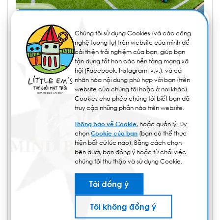
Chúng tôi sử dụng Cookies (và các công
nghệ tương tự) trên website của mình để
cải thiện trải nghiệm của bạn, giúp bạn
Với nỗ lực đến gần hơn cùng các gia
tận dụng tốt hơn các nền tảng mạng xã
hội (Facebook, Instagram, v.v.), và cá
đình, đồng hành cùng ba mẹ trên hành
nhân hóa nội dung phù hợp với bạn (trên
trình con khôn lớn, Little Em’s mong rằng
website của chúng tôi hoặc ở nơi khác).
chương trình tham quan trường vào cuối
Cookies cho phép chúng tôi biết bạn đã
truy cập những phần nào trên website.
tuần sẽ giúp ba mẹ có một góc nhìn rõ
hơn về nhà trường, thêm niềm tin vào
Thông báo về Cookie
, hoặc quản lý Tùy
Hướng tiếp cận mà trường dành cho các
chọn
Cookie của bạn
(bạn có thể thực
hiện bất cứ lúc nào). Bằng cách chọn
con, và từ đó, thêm an tâm với lựa chọn
bên dưới, bạn đồng ý hoặc từ chối việc
để đầu tư cho tương lai con từ những
chúng tôi thu thập và sử dụng Cookie.
năm đầu đời.
Tôi đồng ý
Hãy đăng ký ngay với Little Em’s và hẹn
gặp gia đình vào cuối tuần nhé!
Tôi không đồng ý