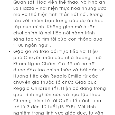
Quan sát, Học viện thể thao, và Nhà ăn
La Piazza – nơi hiện thực hóa những ước
mơ và thể hiện tinh thần kết nối, tương
tác với nhóm bạn trong các dự án học
tập của mình. Không gian mở ở sân
chơi chính là nơi tiếp nối hành trình
sáng tạo và tìm tòi của con thông qua
“100 ngôn ngữ”.
Gặp gỡ và trao đổi trực tiếp với Hiệu
phó Chuyên môn của nhà trường – cô
Phạm Ngọc Châm. Cô đã có cơ hội
được đào tạo chính thức và bài bản về
Hướng tiếp cận Reggio Emilia từ các
chuyên gia thuộc Tổ chức Giáo dục
Reggio Children (Ý). Hiện cô đang trong
quá trình nghiên cứu và học tập theo
Chương trình Tú tài Quốc tế dành cho
trẻ từ 3 đến 12 tuổi (IB PYP). Với kinh
nghiệm trong lĩnh vực giáo dục, tư vấn