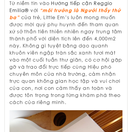
Từ niềm tin vào
Hướng tiếp cận Reggio
Emilia®
với
“môi trường là Người thầy thứ
ba”
của trẻ, Little Em’s luôn mong muốn
được mời quý phụ huynh đến tham quan
xứ sở thần tiên thiên nhiên ngay trung tâm
thành phố với diện tích lên đến 4,000m2
này. Không gì tuyệt bằng dạo quanh
khuôn viên ngập tràn sắc xanh tươi mát
vào một cuối tuần thư giãn, có cơ hội gặp
gỡ và trao đổi trực tiếp cùng Hiệu phó
chuyên môn của nhà trường, cảm nhận
trực quan không gian học tập và vui chơi
của con, nơi con cảm thấy an toàn và
được tôn trọng trong từng khám phá theo
cách của riêng mình.