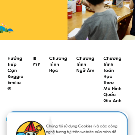
Hướng
IB
Chương
Chương
Chương
Tà
Tiếp
PYP
Trình
Trình
Trình
Li
Cận
Học
Ngữ Âm
Toán
T
Reggio
Học
H
Emilia
Theo
S
®️
Mô Hình
P
Quốc
Gia Anh
SCHOOL PUBLICATIONS – GÓC NHÌN LITTLE
Chúng tôi sử dụng Cookies (và các công
EM’S QUA TỪNG TRANG VIẾT
nghệ tương tự) trên website của mình để