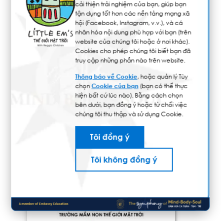
cải thiện trải nghiệm của bạn, giúp bạn
Tại Little Em’s, mỗi ấn phẩm là một lát cắt sinh
tận dụng tốt hơn các nền tảng mạng xã
hội (Facebook, Instagram, v.v.), và cá
động, phản ánh tinh thần học thuật, sự sáng tạo
nhân hóa nội dung phù hợp với bạn (trên
và kết nối cộng đồng của nhà trường. Đó là nơi
website của chúng tôi hoặc ở nơi khác).
Cookies cho phép chúng tôi biết bạn đã
lưu giữ những dấu ấn học tập, nghệ thuật và cảm
truy cập những phần nào trên website.
xúc của học sinh, giáo viên và phụ huynh – những
Thông báo về Cookie
, hoặc quản lý Tùy
minh chứng chân thực cho một cộng đồng học
chọn
Cookie của bạn
(bạn có thể thực
tập đầy cảm hứng và nhân văn.
hiện bất cứ lúc nào). Bằng cách chọn
bên dưới, bạn đồng ý hoặc từ chối việc
Khám phá các ấn phẩm của chúng tôi để hiểu
chúng tôi thu thập và sử dụng Cookie.
hơn về hành trình kiến tạo thế hệ học sinh tài năng
Tôi đồng ý
và tự tin vươn ra thế giới tại Little Em’s.
Tôi không đồng ý