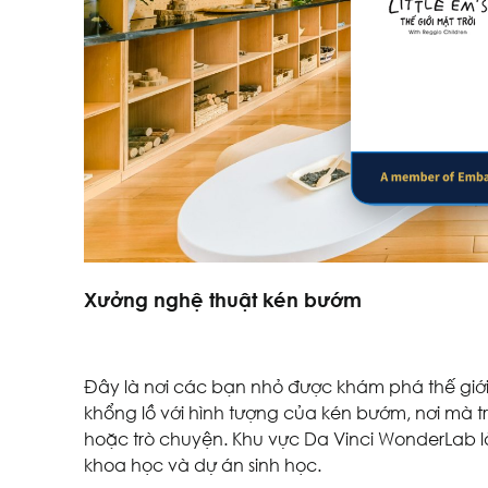
Xưởng nghệ thuật kén bướm
Đây là nơi các bạn nhỏ được khám phá thế giới 
khổng lồ với hình tượng của kén bướm, nơi mà t
hoặc trò chuyện. Khu vực Da Vinci WonderLab là
khoa học và dự án sinh học.