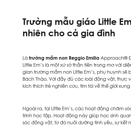
Trường mẫu giáo Little Em’
nhiên cho cả gia đình
Là
trường mầm non Reggio Emilia
Approach® ĐẦ
Little Em’s là một xứ sở thần tiên trong mơ với 
gian trường mầm non Little Em’s, phụ huynh sẽ 
Bách Thảo. Với đầy đủ các loài động vật, thực v
kích thích trẻ nghiên cứu, tìm tòi về thế giới xun
Ngoài ra, tại Little Em’s, các hoạt động chăm s
trình học tập. Hoạt động này giúp học sinh qua
sóc động vật, từ đó nuôi dưỡng tình yêu, sự kết 