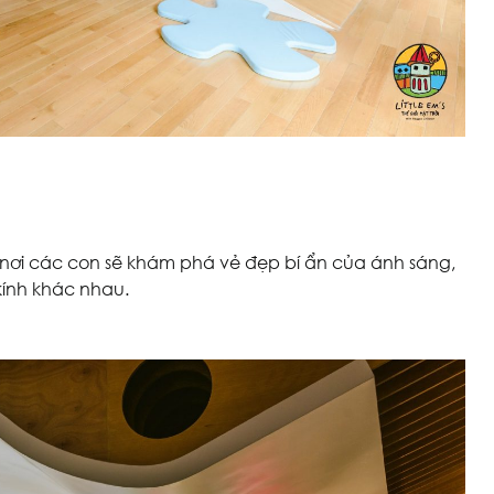
 nơi các con sẽ khám phá vẻ đẹp bí ẩn của ánh sáng,
ính khác nhau.