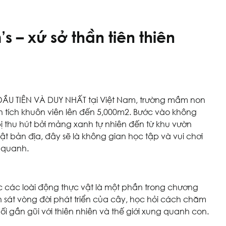
s – xứ sở thần tiên thiên
U TIÊN VÀ DUY NHẤT tại Việt Nam, trường mầm non
diện tích khuôn viên lên đến 5,000m2. Bước vào không
bị thu hút bởi mảng xanh tự nhiên đến từ khu vườn
ật bản địa, đây sẽ là không gian học tập và vui chơi
g quanh.
óc các loài động thực vật là một phần trong chương
n sát vòng đời phát triển của cây, học hỏi cách chăm
nối gần gũi với thiên nhiên và thế giới xung quanh con.