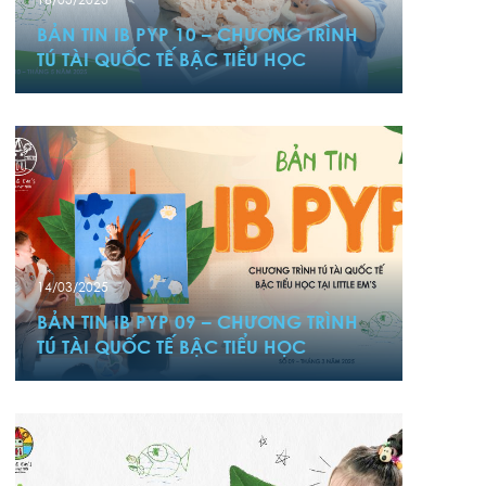
BẢN TIN IB PYP 10 – CHƯƠNG TRÌNH
TÚ TÀI QUỐC TẾ BẬC TIỂU HỌC
14/03/2025
BẢN TIN IB PYP 09 – CHƯƠNG TRÌNH
TÚ TÀI QUỐC TẾ BẬC TIỂU HỌC