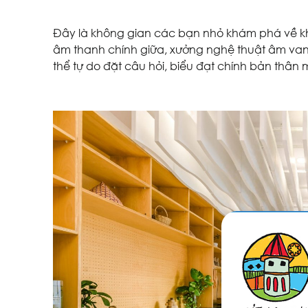
Đây là không gian các bạn nhỏ khám phá về kho
âm thanh chính giữa, xưởng nghệ thuật âm vang
thể tự do đặt câu hỏi, biểu đạt chính bản thân 