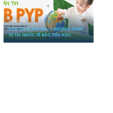
21/02/2025
BẢN TIN IB PYP 08 – CHƯƠNG TRÌNH
TÚ TÀI QUỐC TẾ BẬC TIỂU HỌC