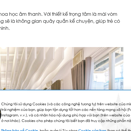
a học âm thanh. Với thiết kế trọng tâm là mái vòm
 sẽ là không gian quây quần kể chuyện, giúp trẻ có
mình.
Chúng tôi sử dụng Cookies (và các công nghệ tương tự) trên website của mìn
trải nghiệm của bạn, giúp bạn tận dụng tốt hơn các nền tảng mạng xã hội (
Instagram, v.v.), và cá nhân hóa nội dung phù hợp với bạn (trên website của
ở nơi khác). Cookies cho phép chúng tôi biết bạn đã truy cập những phần nà
Thông báo về Cookie
, hoặc quản lý Tùy chọn
Cookie của bạn
(bạn có thể th
lúc nào). Bằng cách chọn bên dưới, bạn đồng ý hoặc từ chối việc chúng tôi 