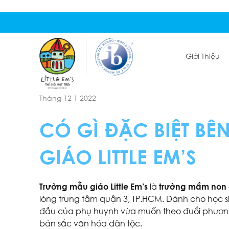
Giới Thiệu
Tháng 12 1 2022
CÓ GÌ ĐẶC BIỆT B
GIÁO LITTLE EM’S
Trường mẫu giáo Little Em’s
là
trường mầm non 
lòng trung tâm quận 3, TP.HCM. Dành cho học sinh
đầu của phụ huynh vừa muốn theo đuổi phương
bản sắc văn hóa dân tộc.