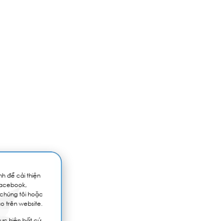
h để cải thiện
Facebook,
 chúng tôi hoặc
o trên website.
ực hiện bất cứ
thu thập và sử