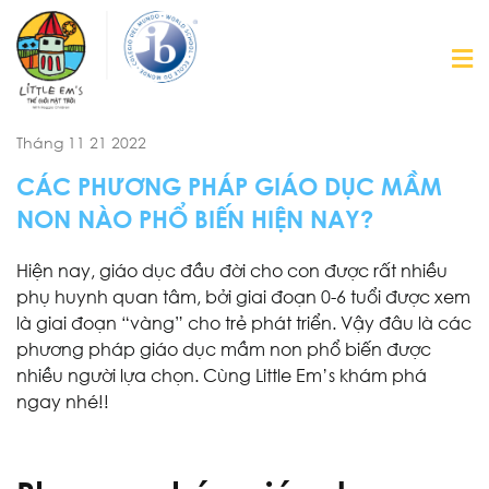
Tháng 11 21 2022
CÁC PHƯƠNG PHÁP GIÁO DỤC MẦM
NON NÀO PHỔ BIẾN HIỆN NAY?
Hiện nay, giáo dục đầu đời cho con được rất nhiều
phụ huynh quan tâm, bởi giai đoạn 0-6 tuổi được xem
là giai đoạn “vàng” cho trẻ phát triển. Vậy đâu là các
phương pháp giáo dục mầm non phổ biến được
nhiều người lựa chọn. Cùng Little Em’s khám phá
ngay nhé!!