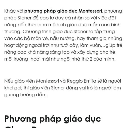
Khác với
phương pháp giáo dục Montessori
, phương
pháp Stener đề cao tư duy cá nhân so với việc đặt
nặng kiến thức như mô hình giáo dục mầm non bình
thường. Chương trình giáo dục Stener sẽ tập trung
vào các bộ môn vẽ, nấu nướng, hay tham gia những
hoạt động ngoài trời như tưới cây, làm vườn…giúp trẻ
nâng cao khả năng sáng tạo và xây dựng cho trẻ
môi trường thoải mái như ngôi nhà thứ 2 của mình.
Nếu giáo viên Montessori và Reggio Emilia sẽ là người
khơi gợi, thì giáo viên Stener đóng vai trò là người làm
gương hướng dẫn.
Phương pháp giáo dục