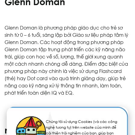
Glenn Doman
Glenn Doman là phương pháp giáo dục cho trẻ sơ
sinh từ 0 – 6 tuổi, sáng lập bởi Giáo sư liệu pháp tâm lý
Glenn Doman. Các hoạt động trong phương pháp
Glenn Doman tập trung phát triển các kỹ năng não
trái, giúp con học về số, lượng, thế giới xung quanh
một cách nhanh chóng dễ dàng. Điểm đặc biệt của
phương pháp này chính là việc sử dụng Flashcard
(thẻ) hay Dot card vào quá trình giảng dạy, giúp trẻ
nâng cao kỹ năng xử lý thông tin nhanh, làm toán,
phát triển toàn diện IQ và EQ.
Phương pháp giáo dục
Chúng tôi sử dụng Cookies (và các công
mầm non Reggio Emilia
nghệ tương tự) trên website của mình để
cải thiện trải nghiệm của bạn, giúp bạn