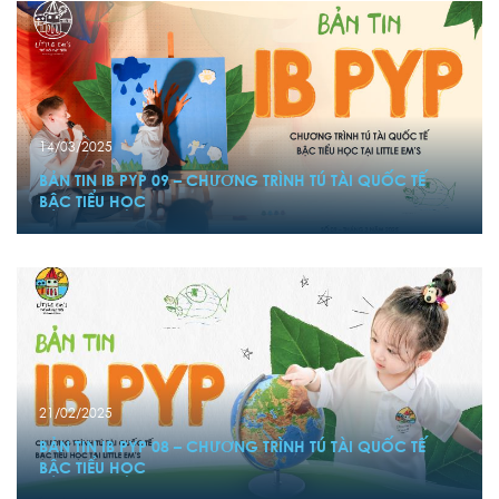
14/03/2025
BẢN TIN IB PYP 09 – CHƯƠNG TRÌNH TÚ TÀI QUỐC TẾ
BẬC TIỂU HỌC
21/02/2025
BẢN TIN IB PYP 08 – CHƯƠNG TRÌNH TÚ TÀI QUỐC TẾ
BẬC TIỂU HỌC