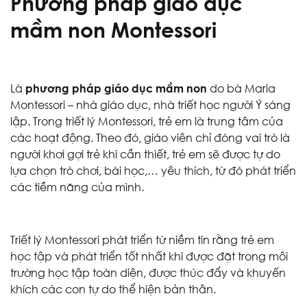
Phương pháp giáo dục
mầm non Montessori
Là
phương pháp giáo dục mầm non
do bà Maria
Montessori – nhà giáo dục, nhà triết học người Ý sáng
lập. Trong triết lý Montessori, trẻ em là trung tâm của
các hoạt động. Theo đó, giáo viên chỉ đóng vai trò là
người khơi gợi trẻ khi cần thiết, trẻ em sẽ được tự do
lựa chọn trò chơi, bài học,… yêu thích, từ đó phát triển
các tiềm năng của mình.
Triết lý Montessori phát triển từ niềm tin rằng trẻ em
học tập và phát triển tốt nhất khi được đặt trong môi
trường học tập toàn diện, được thúc đẩy và khuyến
khích các con tự do thể hiện bản thân.