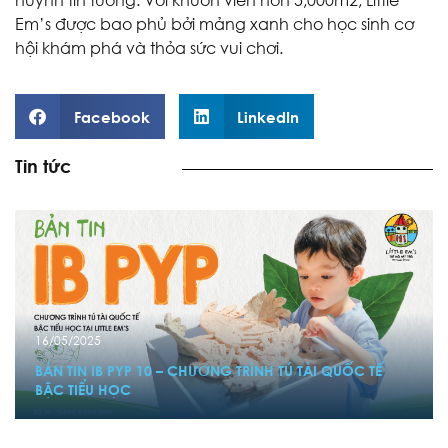
Em’s được bao phủ bởi mảng xanh cho học sinh cơ
hội khám phá và thỏa sức vui chơi.
Facebook
LinkedIn
Tin tức
16/05/2025
BẢN TIN IB PYP 10 – CHƯƠNG TRÌNH TÚ TÀI QUỐC TẾ
BẬC TIỂU HỌC