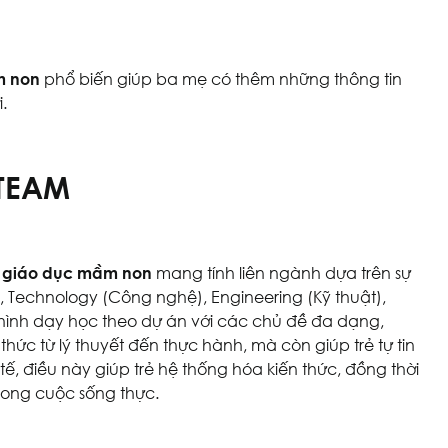
m non
phổ biến giúp ba mẹ có thêm những thông tin
.
STEAM
 giáo dục mầm non
mang tính liên ngành dựa trên sự
 Technology (Công nghệ), Engineering (Kỹ thuật),
 hình dạy học theo dự án với các chủ đề đa dạng,
ức từ lý thuyết đến thực hành, mà còn giúp trẻ tự tin
 điều này giúp trẻ hệ thống hóa kiến thức, đồng thời
rong cuộc sống thực.