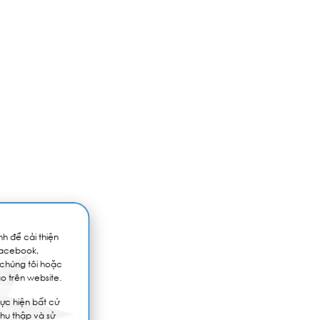
h để cải thiện
Facebook,
 chúng tôi hoặc
o trên website.
ực hiện bất cứ
thu thập và sử