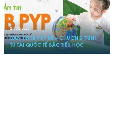
21/02/2025
BẢN TIN IB PYP 08 – CHƯƠNG TRÌNH
TÚ TÀI QUỐC TẾ BẬC TIỂU HỌC