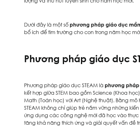
lượng và thu hút tuyển sinh cho năm học mới.
Dưới đây là một số
phương pháp giáo dục mầ
bổ ích để tìm trường cho con trong năm học mới
Phương pháp giáo dục 
Phương pháp giáo dục STEAM là
phương pháp
kết hợp giữa STEM bao gồm Science (Khoa học),
Math (Toán học) với Art (Nghệ thuật). Bằng mô
STEAM không chỉ giúp trẻ nắm vững những kiến th
ứng dụng các công nghệ mới đã học vào thực tế,
tăng khả năng thích ứng và giải quyết vấn đề t