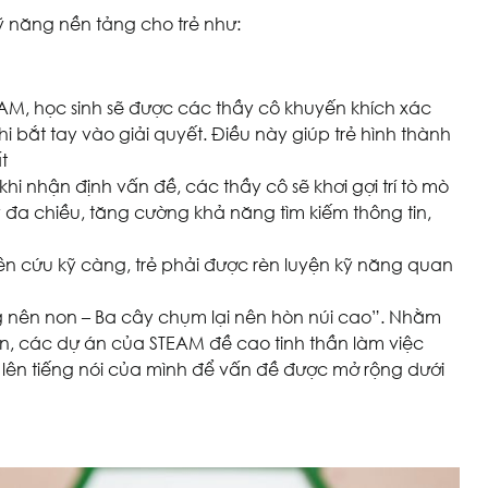
 năng nền tảng cho trẻ như:
M, học sinh sẽ được các thầy cô khuyến khích xác
i bắt tay vào giải quyết. Điều này giúp trẻ hình thành
t
khi nhận định vấn đề, các thầy cô sẽ khơi gợi trí tò mò
 đa chiều, tăng cường khả năng tìm kiếm thông tin,
iên cứu kỹ càng, trẻ phải được rèn luyện kỹ năng quan
nên non – Ba cây chụm lại nên hòn núi cao”. Nhằm
n, các dự án của STEAM đề cao tinh thần làm việc
 lên tiếng nói của mình để vấn đề được mở rộng dưới