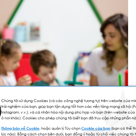
Chúng tôi sử dụng Cookies (và các công nghệ tương tự) trên website của mìn
trải nghiệm của bạn, giúp bạn tận dụng tốt hơn các nền tảng mạng xã hội (
Instagram, v.v.), và cá nhân hóa nội dung phù hợp với bạn (trên website của
ở nơi khác). Cookies cho phép chúng tôi biết bạn đã truy cập những phần nà
Thông báo về Cookie
, hoặc quản lý Tùy chọn
Cookie của bạn
(bạn có thể th
lúc nào). Bằng cách chọn bên dưới, bạn đồng ý hoặc từ chối việc chúng tôi 