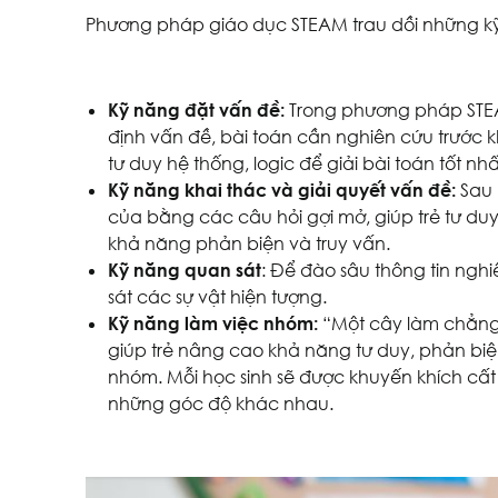
Phương pháp giáo dục STEAM trau dồi những kỹ
Kỹ năng đặt vấn đề:
Trong phương pháp STEA
định vấn đề, bài toán cần nghiên cứu trước kh
tư duy hệ thống, logic để giải bài toán tốt nhấ
Kỹ năng khai thác và giải quyết vấn đề:
Sau 
của bằng các câu hỏi gợi mở, giúp trẻ tư duy
khả năng phản biện và truy vấn.
Kỹ năng quan sát
: Để đào sâu thông tin ngh
sát các sự vật hiện tượng.
Kỹ năng làm việc nhóm:
“Một cây làm chẳng 
giúp trẻ nâng cao khả năng tư duy, phản biệ
nhóm. Mỗi học sinh sẽ được khuyến khích cất
những góc độ khác nhau.