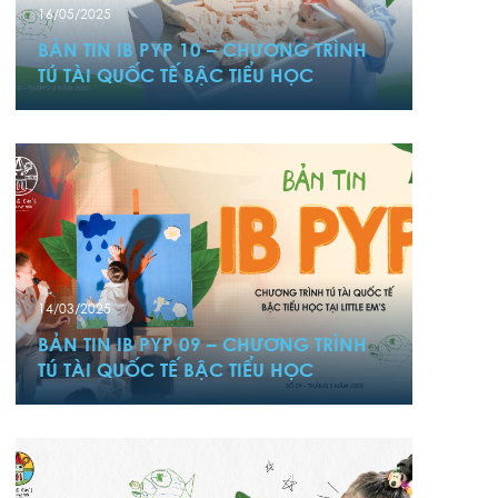
16/05/2025
BẢN TIN IB PYP 10 – CHƯƠNG TRÌNH
TÚ TÀI QUỐC TẾ BẬC TIỂU HỌC
14/03/2025
BẢN TIN IB PYP 09 – CHƯƠNG TRÌNH
TÚ TÀI QUỐC TẾ BẬC TIỂU HỌC