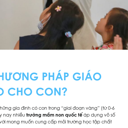
PHƯƠNG PHÁP GIÁO
O CHO CON?
ng gia đình có con trong “giai đoạn vàng” (từ 0-6
y nay nhiều
trường mầm non quốc tế
áp dụng vô số
n với mong muốn cung cấp môi trường học tập chất