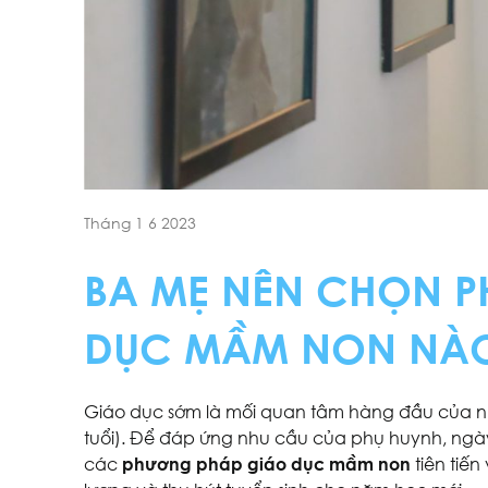
Tháng 1 6 2023
BA MẸ NÊN CHỌN 
DỤC MẦM NON NÀ
Giáo dục sớm là mối quan tâm hàng đầu của nhữ
tuổi). Để đáp ứng nhu cầu của phụ huynh, ngà
các
phương pháp giáo dục mầm non
tiên tiế