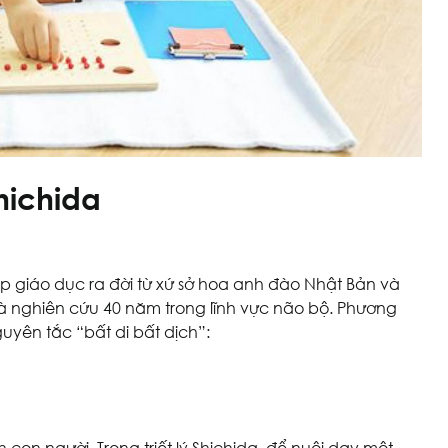
hichida
 giáo dục ra đời từ xứ sở hoa anh đào Nhật Bản và
à nghiên cứu 40 năm trong lĩnh vực não bộ. Phương
yên tắc “bất di bất dịch”: