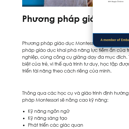
Phương pháp giáo dục m
Phương pháp giáo dục Montessori được sáng lập
pháp giáo dục khai phá năng lực tiềm ẩn của t
nghiệp, cùng công cụ giảng dạy đa mục đích. Tro
biệt của trẻ, vì thế quá trình tư duy, học tập đ
triển tài năng theo cách riêng của mình.
Thông qua các học cụ và giáo trình định hướng
pháp Montessori sẽ nâng cao kỹ năng:
Kỹ năng ngôn ngữ
Kỹ năng sáng tạo
Phát triển các giác quan