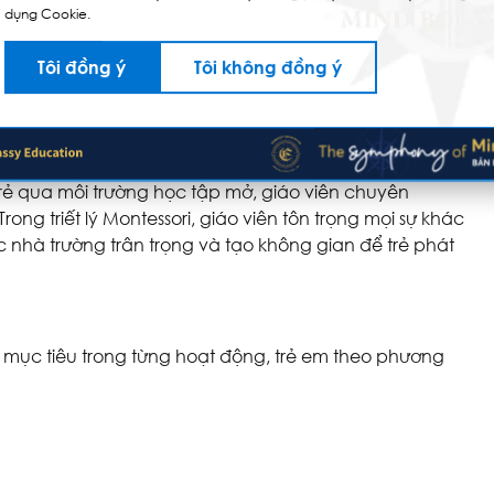
dụng Cookie.
ầm non Montessori
Tôi đồng ý
Tôi không đồng ý
 bởi nhà giáo dục Maria Montessori, đây là phương
rẻ qua môi trường học tập mở, giáo viên chuyên
ng triết lý Montessori, giáo viên tôn trọng mọi sự khác
ược nhà trường trân trọng và tạo không gian để trẻ phát
 mục tiêu trong từng hoạt động, trẻ em theo phương