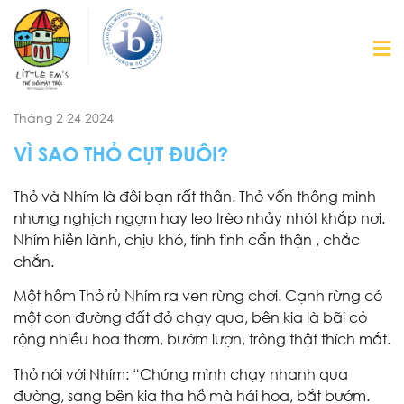
Tháng 2 24 2024
VÌ SAO THỎ CỤT ĐUÔI?
Thỏ và Nhím là đôi bạn rất thân. Thỏ vốn thông minh
nhưng nghịch ngợm hay leo trèo nhảy nhót khắp nơi.
Nhím hiền lành, chịu khó, tính tình cẩn thận , chắc
chắn.
Một hôm Thỏ rủ Nhím ra ven rừng chơi. Cạnh rừng có
một con đường đất đỏ chạy qua, bên kia là bãi cỏ
rộng nhiều hoa thơm, bướm lượn, trông thật thích mắt.
Thỏ nói với Nhím: “Chúng mình chạy nhanh qua
đường, sang bên kia tha hồ mà hái hoa, bắt bướm.