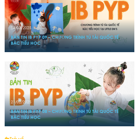
14/03/2025
BẢN TIN IB PYP 09 – CHƯƠNG TRÌNH TÚ TÀI QUỐC TẾ
BẬC TIỂU HỌC
21/02/2025
BẢN TIN IB PYP 08 – CHƯƠNG TRÌNH TÚ TÀI QUỐC TẾ
BẬC TIỂU HỌC