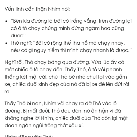
Vốn tính cẩn thận Nhím nói:
“Bên kia đường là bãi cỏ trống vắng, trên đường lại
có ô tô chạy chúng mình đứng ngắm hoa cũng
được”.
Thỏ nghĩ: “Bãi cỏ rộng thế tha hồ mà chạy nhảy,
nếu có gì nguy hiểm thì mình chạy nhanh là được.”
Nghĩ rồi, Thỏ chạy băng qua đường. Vừa lúc ấy có
một chiếc ô tô chạy đến. Thấy Thỏ, ô tô vội phanh
thắng két một cái, chú Thỏ bé nhỏ chui tọt vào gầm
xe, chiếc đuôi xinh đẹp của nó đã bị xe đè lên đứt rời
ra.
Thấy Thỏ bị nạn, Nhím vội chạy ra đỡ Thỏ vào lề
đường. Bị mất đuôi, Thỏ đau đớn, nó ân hận vì đã
không nghe lời Nhím, chiếc đuôi của Thỏ còn lại một
đọan ngắn ngủi trông thật xấu xí.
Nhím động viên Thỏ: