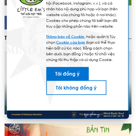
hội (Facebook, Instagram, v.v.), và cá
nhân hóa nội dung phù hợp với bạn (trên
website của chúng tôi hoặc ở nơi khác).
Cookies cho phép chúng tôi biết bạn đã
Facebook
LinkedIn
truy cập những phần nào trên website.
Thông báo về Cookie
, hoặc quản lý Tùy
Tin tức
chọn
Cookie của bạn
(bạn có thể thực
hiện bất cứ lúc nào). Bằng cách chọn
bên dưới, bạn đồng ý hoặc từ chối việc
chúng tôi thu thập và sử dụng Cookie.
Tôi đồng ý
Tôi không đồng ý
16/05/2025
BẢN TIN IB PYP 10 – CHƯƠNG TRÌNH TÚ TÀI QUỐC TẾ
BẬC TIỂU HỌC