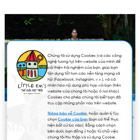
Chúng tôi sử dụng Cookies (và các công
nghệ tương tự) trên website của mình để
cải thiện trải nghiệm của bạn, giúp bạn
tận dụng tốt hơn các nền tảng mạng xã
hội (Facebook, Instagram, v.v.), và cá
nhân hóa nội dung phù hợp với bạn (trên
website của chúng tôi hoặc ở nơi khác).
Cookies cho phép chúng tôi biết bạn đã
truy cập những phần nào trên website.
Các bạn nhỏ thích thú khám phá khuôn viên xanh của trường
Thông báo về Cookie
, hoặc quản lý Tùy
trường, không ở trong không gian nhà quá nhiều.
Kỹ năng vận
chọn
Cookie của bạn
(bạn có thể thực
động, nhận thức, ngôn ngữ, tình cảm xã hội và thẩm mỹ được
hiện bất cứ lúc nào). Bằng cách chọn
bên dưới, bạn đồng ý hoặc từ chối việc
phát triển một cách tích hợp
thông qua các hoạt động ngoài
chúng tôi thu thập và sử dụng Cookie.
trời.