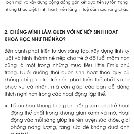
bạn mới và xây dựng cộng đồng gắn kết dựa trên sự tôn trọng
những khác biệt, hình thành nền tảng trí tuệ cảm xúc vững chắc.
2. CHÚNG MÌNH LÀM QUEN VỚI NỀ NẾP SINH HOẠT
KHOA HỌC NHƯ THẾ NÀO?
Bên cạnh phát triển tư duy sáng tạo, xây dựng tính kỷ
luật và hình thành nề nếp cho trẻ ở độ tuổi mầm non
cũng là một trong những mục tiêu Little Em’s chú
trọng. Nuôi dưỡng thói quen sinh hoạt theo quy củ
không chỉ giúp trẻ trở nên phát triển thể chất và tự
phục vụ cá nhân, mà còn giúp các bạn dễ dàng
thích nghi hơn trong các hoạt động tập thể.
Tối ưu hóa khung thời gian nắng sớm cho trẻ hoạt
động thể chất trong không gian xanh và mở. Hoạt
động vào mỗi sáng giúp trẻ rèn luyện sức khỏe, giải
phóng năng lượng, tăng sức đề kháng dưới ánh