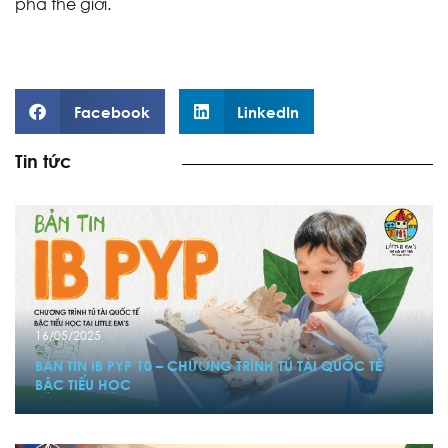
phá thế giới.
Facebook
LinkedIn
Tin tức
16/05/2025
BẢN TIN IB PYP 10 – CHƯƠNG TRÌNH TÚ TÀI QUỐC TẾ
BẬC TIỂU HỌC