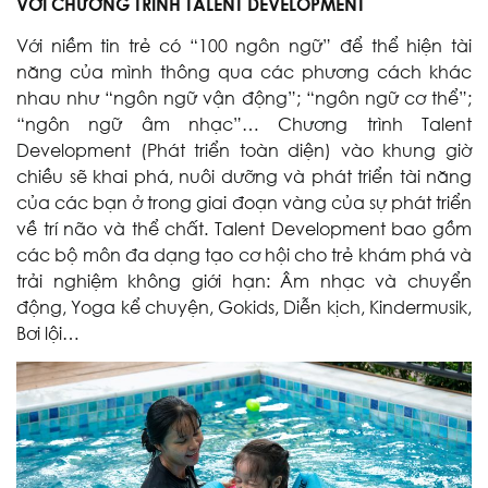
VỚI CHƯƠNG TRÌNH TALENT DEVELOPMENT
Với niềm tin trẻ có “100 ngôn ngữ” để thể hiện tài
năng của mình thông qua các phương cách khác
nhau như “ngôn ngữ vận động”; “ngôn ngữ cơ thể”;
“ngôn ngữ âm nhạc”… Chương trình Talent
Development (Phát triển toàn diện) vào khung giờ
chiều sẽ khai phá, nuôi dưỡng và phát triển tài năng
của các bạn ở trong giai đoạn vàng của sự phát triển
về trí não và thể chất. Talent Development bao gồm
các bộ môn đa dạng tạo cơ hội cho trẻ khám phá và
trải nghiệm không giới hạn: Âm nhạc và chuyển
động, Yoga kể chuyện, Gokids, Diễn kịch, Kindermusik,
Bơi lội…