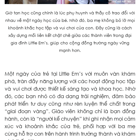
Giờ tan học cũng chính là lúc phụ huynh và thầy cô trao đổi với
nhau về một ngày học của bé. Nhờ đó, ba mẹ không bỏ lỡ mọi
khoảnh khắc học tập và vui chơi của con.
Đây cũng là cách
xây dựng mối liên kết chặt chẽ giữa các thành viên trong đại
gia đình Little Em’s, giúp cho cộng đồng trường ngày vững
mạnh hơn.
Một ngày của trẻ tại Little Em’s với muôn vàn khám
phá, tràn đầy năng lượng với các hoạt động học tập
và vui chơi được thiết kế sáng tạo và khoa học. Nhờ
đó, các bạn nhỏ có đa dạng trải nghiệm, đảm bảo
phát triển tư duy cũng như rèn luyện thể chất trong
“giai đoạn vàng”. Giáo viên không chỉ là bạn đồng
hành, còn là “người kể chuyện” khi ghi nhận mọi cảm
xúc và khoảnh khắc của trẻ, phối hợp với ba mẹ
cùng hỗ trợ con trên hành trình trưởng thành và khám