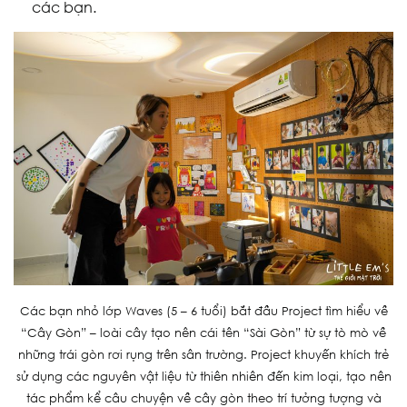
các bạn.
Các bạn nhỏ lớp Waves (5 – 6 tuổi) bắt đầu Project tìm hiểu về
“Cây Gòn” – loài cây tạo nên cái tên “Sài Gòn” từ sự tò mò về
những trái gòn rơi rụng trên sân trường. Project khuyến khích trẻ
sử dụng các nguyên vật liệu từ thiên nhiên đến kim loại, tạo nên
tác phẩm kể câu chuyện về cây gòn theo trí tưởng tượng và