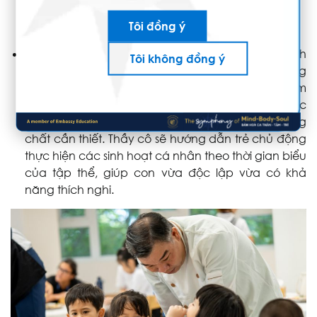
Tôi đồng ý
Thiết lập thời gian ăn uống và ngủ nghỉ một cách
Tôi không đồng ý
tu
ân thủ và khoa học
.
Thực đơn của trẻ không
trùng lặp trong 2 tuần nhằm tránh tình trạng nhàm
chán, mang lại sự phong phú cho khẩu vị của các
con nhưng luôn đảm bảo cung cấp đầy đủ dưỡng
chất cần thiết. Thầy cô sẽ hướng dẫn trẻ chủ động
thực hiện các sinh hoạt cá nhân theo thời gian biểu
của tập thể, giúp con vừa độc lập vừa có khả
năng thích nghi.