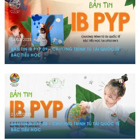
14/03/2025
BẢN TIN IB PYP 09 – CHƯƠNG TRÌNH TÚ TÀI QUỐC TẾ
BẬC TIỂU HỌC
21/02/2025
BẢN TIN IB PYP 08 – CHƯƠNG TRÌNH TÚ TÀI QUỐC TẾ
BẬC TIỂU HỌC