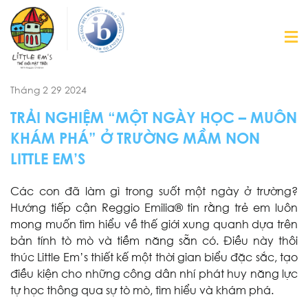
Tháng 2 29 2024
TRẢI NGHIỆM “MỘT NGÀY HỌC – MUÔN
KHÁM PHÁ” Ở TRƯỜNG MẦM NON
LITTLE EM’S
Các con đã làm gì trong suốt một ngày ở trường?
Hướng tiếp cận Reggio Emilia® tin rằng trẻ em luôn
mong muốn tìm hiểu về thế giới xung quanh dựa trên
bản tính tò mò và tiềm năng sẵn có. Điều này thôi
thúc Little Em’s thiết kế một thời gian biểu đặc sắc, tạo
điều kiện cho những công dân nhí phát huy năng lực
tự học thông qua sự tò mò, tìm hiểu và khám phá.