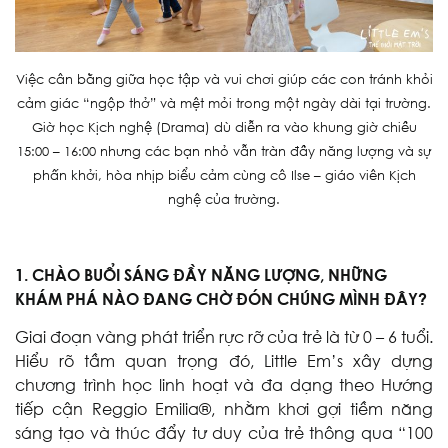
Việc cân bằng giữa học tập và vui chơi giúp các con tránh khỏi
cảm giác “ngộp thở” và mệt mỏi trong một ngày dài tại trường.
Giờ học Kịch nghệ (Drama) dù diễn ra vào khung giờ chiều
15:00 – 16:00 nhưng các bạn nhỏ vẫn tràn đầy năng lượng và sự
phấn khởi, hòa nhịp biểu cảm cùng cô Ilse – giáo viên Kịch
nghệ của trường.
1. CHÀO BUỔI SÁNG ĐẦY NĂNG LƯỢNG, NHỮNG
KHÁM PHÁ NÀO ĐANG CHỜ ĐÓN CHÚNG MÌNH ĐÂY?
Giai đoạn vàng phát triển rực rỡ của trẻ là từ 0 – 6 tuổi.
Hiểu rõ tầm quan trọng đó, Little Em’s xây dựng
chương trình học linh hoạt và đa dạng theo Hướng
tiếp cận Reggio Emilia®, nhằm khơi gợi tiềm năng
sáng tạo và thúc đẩy tư duy của trẻ thông qua “100