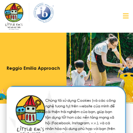
Reggio Emilia Approach
Chúng tôi sử dụng Cookies (và các công
nghệ tương tự) trên website của mình để
cải thiện trải nghiệm của bạn, giúp bạn
tận dụng tốt hơn các nền tảng mạng xã
Sự kiện
Tin tức
hội (Facebook, Instagram, v.v.), và cá
nhân hóa nội dung phù hợp với bạn (trên