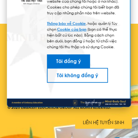
website của chúng tôi hoặc ở nơi khác).
Cookies cho phép chúng tôi biết bạn đã
truy cập những phần nào trên website.
Thông báo về Cookie
, hoặc quản lý Tùy
chọn
Cookie của bạn
(bạn có thể thực
hiện bất cứ lúc nào). Bằng cách chọn
bên dưới, bạn đồng ý hoặc từ chối việc
chúng tôi thu thập và sử dụng Cookie.
Tôi đồng ý
Tôi không đồng ý
© 2025 EMBASSY EDUCATION GROUP ALL RIGHTS RESERVED.
LIÊN HỆ TUYỂN SINH