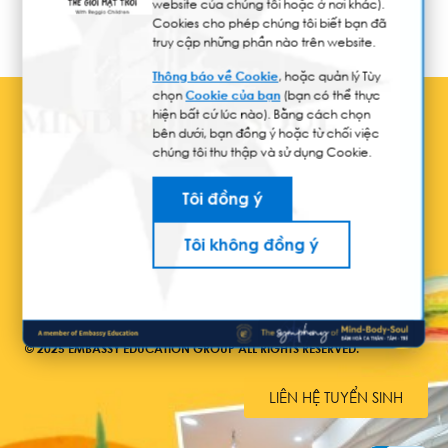
website của chúng tôi hoặc ở nơi khác).
Cookies cho phép chúng tôi biết bạn đã
truy cập những phần nào trên website.
Thông báo về Cookie
, hoặc quản lý Tùy
chọn
Cookie của bạn
(bạn có thể thực
hiện bất cứ lúc nào). Bằng cách chọn
bên dưới, bạn đồng ý hoặc từ chối việc
chúng tôi thu thập và sử dụng Cookie.
Tôi đồng ý
Tôi không đồng ý
© 2025 EMBASSY EDUCATION GROUP ALL RIGHTS RESERVED.
LIÊN HỆ TUYỂN SINH