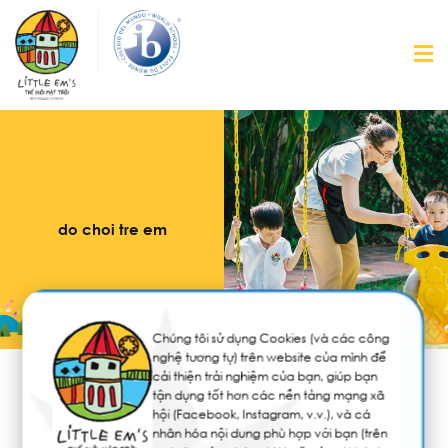
do choi tre em
Chúng tôi sử dụng Cookies (và các công
nghệ tương tự) trên website của mình để
cải thiện trải nghiệm của bạn, giúp bạn
tận dụng tốt hơn các nền tảng mạng xã
Sự kiện
Tin tức
hội (Facebook, Instagram, v.v.), và cá
nhân hóa nội dung phù hợp với bạn (trên