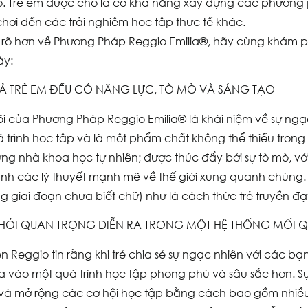
ó. Trẻ em được cho là có khả năng xây dựng các phương 
 chơi đến các trải nghiệm học tập thực tế khác.
 rõ hơn về Phương Pháp Reggio Emilia®️, hãy cùng khám
ày:
 CẢ TRẺ EM ĐỀU CÓ NĂNG LỰC, TÒ MÒ VÀ SÁNG TẠO
 lõi của Phương Pháp Reggio Emilia®️ là khái niệm về sự n
 trình học tập và là một phẩm chất không thể thiếu trong 
ng nhà khoa học tự nhiên; được thúc đẩy bởi sự tò mò, vớ
ành các lý thuyết mạnh mẽ về thế giới xung quanh chúng. H
ng giai đoạn chưa biết chữ) như là cách thức trẻ truyền đạ
 HỎI QUAN TRỌNG DIỄN RA TRONG MỘT HỆ THỐNG MỐI 
ên Reggio tin rằng khi trẻ chia sẻ sự ngạc nhiên với các b
a vào một quá trình học tập phong phú và sâu sắc hơn. Sự 
và mở rộng các cơ hội học tập bằng cách bao gồm nhiều