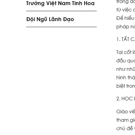
trong đ
Trường Việt Nam Tinh Hoa
từ việc
Để hiểu
Đội Ngũ Lãnh Đạo
pháp n
1. TẤT
Tại cốt
đầu quá
như nhữ
hình th
biệt tro
2. HỌC
Giáo vi
tham gi
chủ đề 