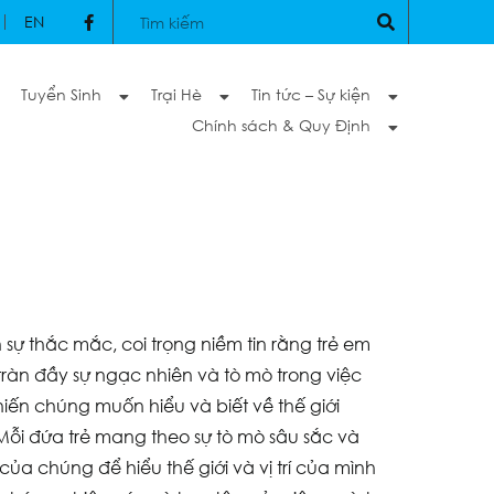
EN
Tuyển Sinh
Trại Hè
Tin tức – Sự kiện
Chính sách & Quy Định
ự thắc mắc, coi trọng niềm tin rằng trẻ em
ràn đầy sự ngạc nhiên và tò mò trong việc
iến chúng muốn hiểu và biết về thế giới
ỗi đứa trẻ mang theo sự tò mò sâu sắc và
ủa chúng để hiểu thế giới và vị trí của mình