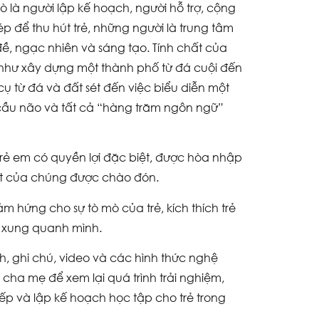
ò là người lập kế hoạch, người hỗ trợ, cộng
ép để thu hút trẻ, những người là trung tâm
đề, ngạc nhiên và sáng tạo. Tính chất của
 như xây dựng một thành phố từ đá cuội đến
ụ từ đá và đất sét đến việc biểu diễn một
 cầu não và tất cả “hàng trăm ngôn ngữ”
trẻ em có quyền lợi đặc biệt, được hòa nhập
iệt của chúng được chào đón.
m hứng cho sự tò mò của trẻ, kích thích trẻ
iới xung quanh mình.
ảnh, ghi chú, video và các hình thức nghệ
 cha mẹ để xem lại quá trình trải nghiệm,
tiếp và lập kế hoạch học tập cho trẻ trong