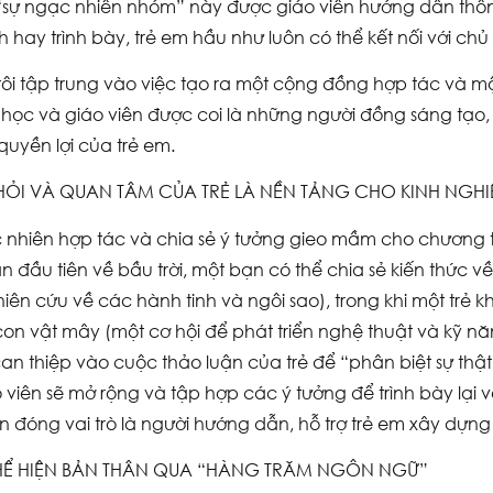
i “sự ngạc nhiên nhóm” này được giáo viên hướng dẫn thông
ch hay trình bày, trẻ em hầu như luôn có thể kết nối với chủ
ôi tập trung vào việc tạo ra một cộng đồng hợp tác và một
 học và giáo viên được coi là những người đồng sáng tạo,
quyền lợi của trẻ em.
 HỎI VÀ QUAN TÂM CỦA TRẺ LÀ NỀN TẢNG CHO KINH NGH
 nhiên hợp tác và chia sẻ ý tưởng gieo mầm cho chương trì
ận đầu tiên về bầu trời, một bạn có thể chia sẻ kiến thức
hiên cứu về các hành tinh và ngôi sao), trong khi một trẻ
on vật mây (một cơ hội để phát triển nghệ thuật và kỹ năng
an thiệp vào cuộc thảo luận của trẻ để “phân biệt sự thật 
 viên sẽ mở rộng và tập hợp các ý tưởng để trình bày lại v
ên đóng vai trò là người hướng dẫn, hỗ trợ trẻ em xây dựng
 THỂ HIỆN BẢN THÂN QUA “HÀNG TRĂM NGÔN NGỮ”