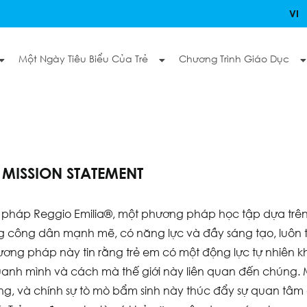
VI
Một Ngày Tiêu Biểu Của Trẻ
Chương Trình Giáo Dục
B MISSION STATEMENT
pháp Reggio Emilia®️, một phương pháp học tập dựa trên s
g công dân mạnh mẽ, có năng lực và đầy sáng tạo, luôn t
ương pháp này tin rằng trẻ em có một động lực tự nhiên kh
anh mình và cách mà thế giới này liên quan đến chúng. M
ng, và chính sự tò mò bẩm sinh này thúc đẩy sự quan tâm c