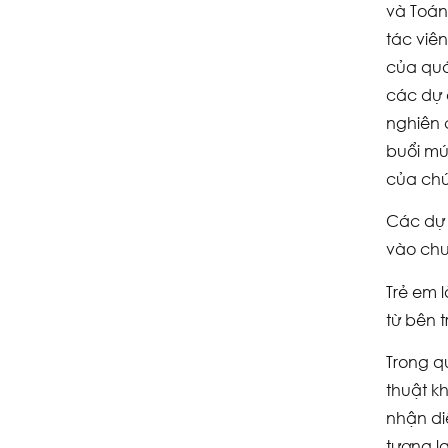
và Toán
tác viê
của quá
các dự 
nghiên 
buổi mú
của ch
Các dự 
vào chư
Trẻ em 
từ bên t
Trong qu
thuật kh
nhận diệ
tương la