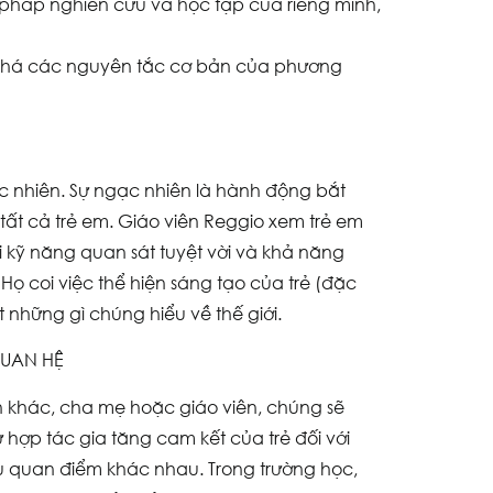
pháp nghiên cứu và học tập của riêng mình,
 phá các nguyên tắc cơ bản của phương
gạc nhiên. Sự ngạc nhiên là hành động bắt
tất cả trẻ em. Giáo viên Reggio xem trẻ em
i kỹ năng quan sát tuyệt vời và khả năng
ọ coi việc thể hiện sáng tạo của trẻ (đặc
t những gì chúng hiểu về thế giới.
QUAN HỆ
ạn khác, cha mẹ hoặc giáo viên, chúng sẽ
hợp tác gia tăng cam kết của trẻ đối với
 quan điểm khác nhau. Trong trường học,