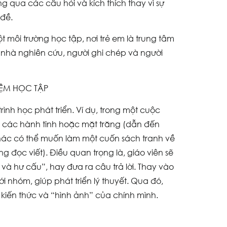
 qua các câu hỏi và kích thích thay vì sự
 đề.
 môi trường học tập, nơi trẻ em là trung tâm
 nhà nghiên cứu, người ghi chép và người
IỆM HỌC TẬP
nh học phát triển. Ví dụ, trong một cuộc
 về các hành tinh hoặc mặt trăng (dẫn đến
 khác có thể muốn làm một cuốn sách tranh về
 đọc viết). Điều quan trọng là, giáo viên sẽ
và hư cấu”, hay đưa ra câu trả lời. Thay vào
ới nhóm, giúp phát triển lý thuyết. Qua đó,
 kiến thức và “hình ảnh” của chính mình.