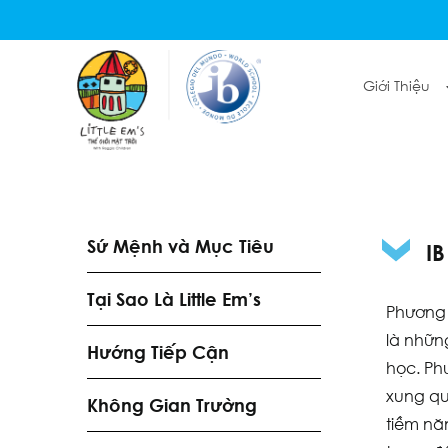
Giới Thiệu
Sứ Mệnh và Mục Tiêu
I
Tại Sao Là Little Em’s
Phương 
là nhữn
Hướng Tiếp Cận
học. Ph
xung qu
Không Gian Trường
tiềm nă