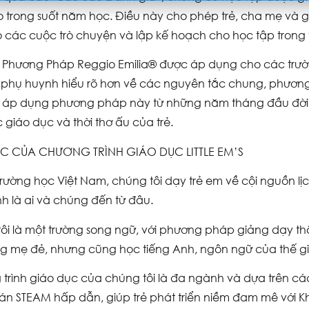
o trong suốt năm học. Điều này cho phép trẻ, cha mẹ và gi
o các cuộc trò chuyện và lập kế hoạch cho học tập trong t
Phương Pháp Reggio Emilia®️ được áp dụng cho các tr
i phụ huynh hiểu rõ hơn về các nguyên tắc chung, phươn
c áp dụng phương pháp này từ những năm tháng đầu đời
 giáo dục và thời thơ ấu của trẻ.
C CỦA CHƯƠNG TRÌNH GIÁO DỤC LITTLE EM’S
trường học Việt Nam, chúng tôi dạy trẻ em về cội nguồn lị
nh là ai và chúng đến từ đâu.
ôi là một trường song ngữ, với phương pháp giảng dạy th
ng mẹ đẻ, nhưng cũng học tiếng Anh, ngôn ngữ của thế gi
trình giáo dục của chúng tôi là đa ngành và dựa trên cá
án STEAM hấp dẫn, giúp trẻ phát triển niềm đam mê với K