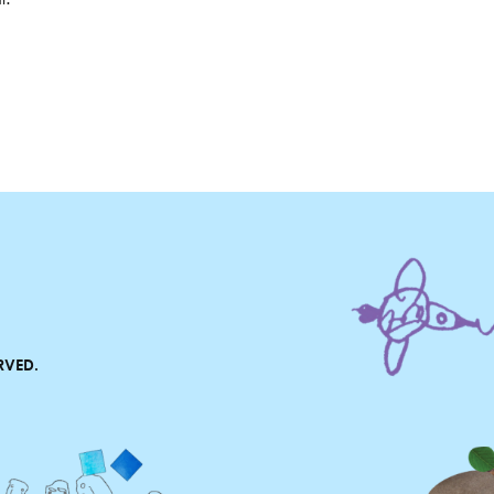
RVED.