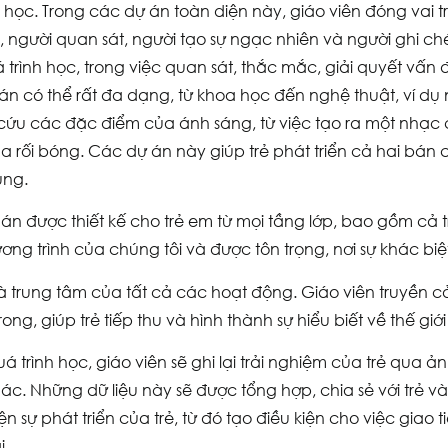
 học. Trong các dự án toàn diện này, giáo viên đóng vai tr
n, người quan sát, người tạo sự ngạc nhiên và người ghi ch
 trình học, trong việc quan sát, thắc mắc, giải quyết vấn 
án có thể rất đa dạng, từ khoa học đến nghệ thuật, ví dụ
cứu các đặc điểm của ánh sáng, từ việc tạo ra một nhạc c
a rối bóng. Các dự án này giúp trẻ phát triển cả hai bán
úng.
án được thiết kế cho trẻ em từ mọi tầng lớp, bao gồm cả 
ơng trình của chúng tôi và được tôn trọng, nơi sự khác b
là trung tâm của tất cả các hoạt động. Giáo viên truyền cả
rong, giúp trẻ tiếp thu và hình thành sự hiểu biết về thế g
á trình học, giáo viên sẽ ghi lại trải nghiệm của trẻ qua 
ác. Những dữ liệu này sẽ được tổng hợp, chia sẻ với trẻ và
n sự phát triển của trẻ, từ đó tạo điều kiện cho việc giao 
i.