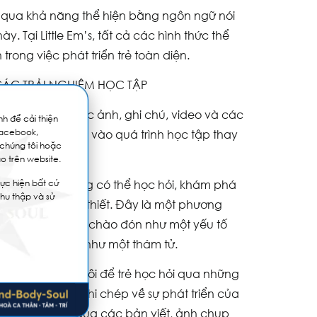
á qua khả năng thể hiện bằng ngôn ngữ nói
y. Tại Little Em’s, tất cả các hình thức thể
ong việc phát triển trẻ toàn diện.
 CÁC TRẢI NGHIỆM HỌC TẬP
trẻ em qua các bức ảnh, ghi chú, video và các
h để cải thiện
Facebook,
ia sẻ, tập trung vào quá trình học tập thay
 chúng tôi hoặc
o trên website.
 trẻ em để chúng có thể học hỏi, khám phá
ực hiện bất cứ
thu thập và sử
uan tâm khi cần thiết. Đây là một phương
 ngạc nhiên được chào đón như một yếu tố
suy luận giống như một thám tử.
nh đẳng, chúng tôi để trẻ học hỏi qua những
 giáo viên phải ghi chép về sự phát triển của
i chép thông qua các bản viết, ảnh chụp