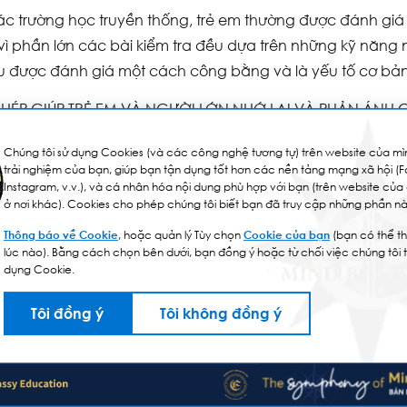
ác trường học truyền thống, trẻ em thường được đánh gi
 vì phần lớn các bài kiểm tra đều dựa trên những kỹ năng nà
u được đánh giá một cách công bằng và là yếu tố cơ bản tr
 CHÉP GIÚP TRẺ EM VÀ NGƯỜI LỚN NHỚ LẠI VÀ PHẢN ÁNH
uốt quá trình học, giáo viên ghi chép lại trải nghiệm của 
Chúng tôi sử dụng Cookies (và các công nghệ tương tự) trên website của mìn
trải nghiệm của bạn, giúp bạn tận dụng tốt hơn các nền tảng mạng xã hội (
ức nghệ thuật khác. Những tài liệu này được tổng hợp và ch
Instagram, v.v.), và cá nhân hóa nội dung phù hợp với bạn (trên website của
phẩm cuối cùng.
ở nơi khác). Cookies cho phép chúng tôi biết bạn đã truy cập những phần nà
dụng phương pháp giáo dục này, thời gian được dành cho
Thông báo về Cookie
, hoặc quản lý Tùy chọn
Cookie của bạn
(bạn có thể th
lúc nào). Bằng cách chọn bên dưới, bạn đồng ý hoặc từ chối việc chúng tôi 
ay lại và tiếp tục tìm hiểu một nghiên cứu hoặc chủ đề q
dụng Cookie.
a trên việc lắng nghe thay vì nói; nơi mà sự nghi ngờ và
ọng trong việc nghiên cứu khoa học và các phương pháp 
Tôi đồng ý
Tôi không đồng ý
ôi luôn nhớ rằng tất cả trẻ em đều là những người học bì
thay vì việc sửa chữa. Khác với các chương trình khác, nơi
h qua các “Báo cáo Đánh giá”, chứng cứ học tập được gh