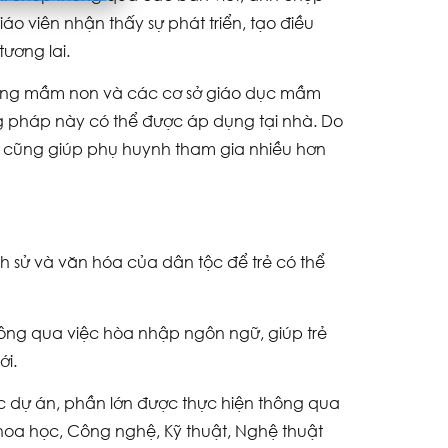
áo viên nhận thấy sự phát triển, tạo điều
ương lai.
ường mầm non và các cơ sở giáo dục mầm
g pháp này có thể được áp dụng tại nhà. Do
 cũng giúp phụ huynh tham gia nhiều hơn
ch sử và văn hóa của dân tộc để trẻ có thể
ông qua việc hòa nhập ngôn ngữ, giúp trẻ
ới.
c dự án, phần lớn được thực hiện thông qua
hoa học, Công nghệ, Kỹ thuật, Nghệ thuật