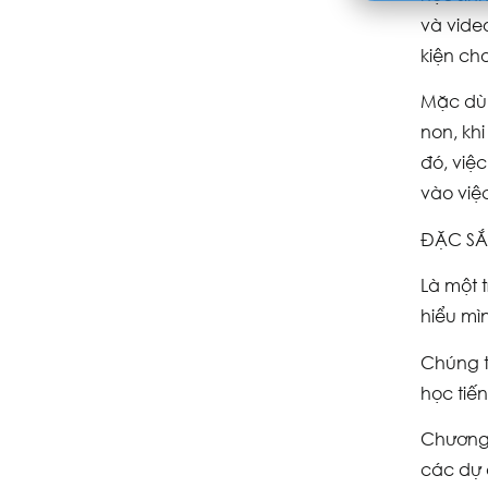
và vide
kiện ch
Mặc dù 
non, kh
đó, việ
vào việc
ĐẶC SẮ
Là một 
hiểu mì
Chúng t
học tiế
Chương 
các dự 