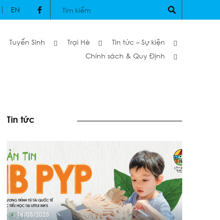
EN
Tuyển Sinh
Trại Hè
Tin tức – Sự kiện
Chính sách & Quy Định
Tin tức
16/05/2025