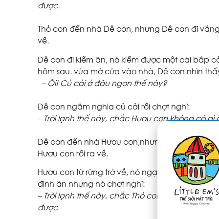
được.
Thỏ con đến nhà Dê con, nhưng Dê con đi vắng. 
về.
Dê con đi kiếm ăn, nó kiếm được một cái bắp 
hôm sau. vừa mở cửa vào nhà, Dê con nhìn thấy 
– Ôi! Củ cải ở đâu ngon thế này?
Dê con ngắm nghía củ cải rồi chợt nghĩ:
– Trời lạnh thế này, chắc Hươu con không có gì
Dê con đến nhà Hươu con,nhưng Hươu con không 
Hươu con rồi ra về.
Hươu con từ rừng trở về, nó ngạc nhiên khi thấy
định ăn nhưng nó chợt nghĩ:
– Trời lạnh thế này, chắc Thỏ con không có gì ă
được