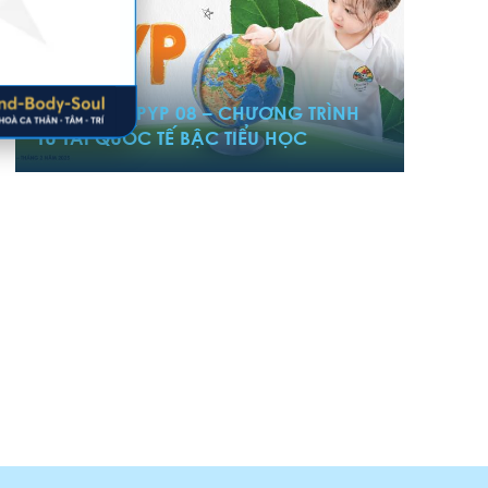
21/02/2025
BẢN TIN IB PYP 08 – CHƯƠNG TRÌNH
TÚ TÀI QUỐC TẾ BẬC TIỂU HỌC