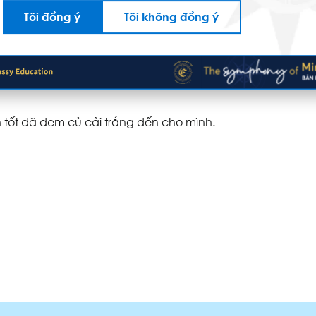
Tôi đồng ý
Tôi không đồng ý
ng ngủ say. Hươu con không muốn đánh thức bạn dậy,
ề.
c nhiên vô cùng, trên bàn của Thỏ có một củ cải trắng.
 tốt đã đem củ cải trắng đến cho mình.