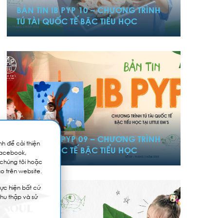
BẢN TIN IB PYP 10 – CHƯƠNG TRÌNH
TÚ TÀI QUỐC TẾ BẬC TIỂU HỌC
14/03/2025
BẢN TIN IB PYP 09 – CHƯƠNG TRÌNH
h để cải thiện
TÚ TÀI QUỐC TẾ BẬC TIỂU HỌC
Facebook,
 chúng tôi hoặc
o trên website.
ực hiện bất cứ
thu thập và sử