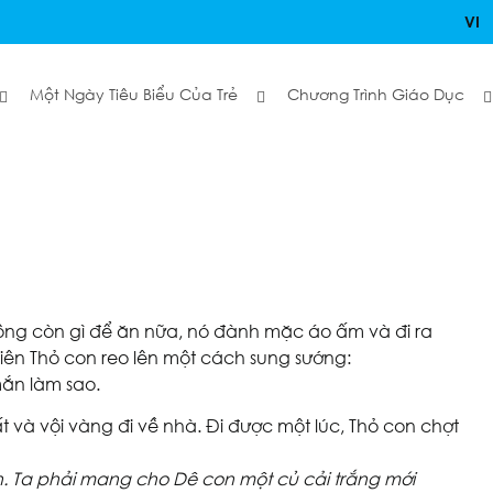
VI
Một Ngày Tiêu Biểu Của Trẻ
Chương Trình Giáo Dục
hông còn gì để ăn nữa, nó đành mặc áo ấm và đi ra
nhiên Thỏ con reo lên một cách sung sướng:
mắn làm sao.
ất và vội vàng đi về nhà. Đi được một lúc, Thỏ con chợt
n. Ta phải mang cho Dê con một củ cải trắng mới