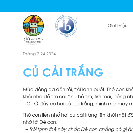
Giới Thiệu
Tháng 2 24 2024
CỦ CẢI TRẮNG
Mùa đông đã đến rồi, trời lạnh buốt. Thỏ con k
khỏi nhà để tìm cái ăn. Thỏ tìm, tìm mãi, bỗng 
– Ôi! Ở đây có hai củ cải trắng, mình mới may 
Thỏ con liền nhổ hai củ cải trắng lên khỏi mặt đ
nhớ tới Dê con.
– Trời lạnh thế này chắc Dê con chẳng có gì ă