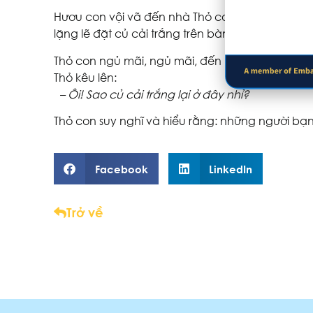
Hươu con vội vã đến nhà Thỏ con. Thỏ con đa
lặng lẽ đặt củ cải trắng trên bàn Thỏ con rồi ra v
Thỏ con ngủ mãi, ngủ mãi, đến khi tỉnh dậy ngạ
Thỏ kêu lên:
– Ôi! Sao củ cải trắng lại ở đây nhỉ?
Thỏ con suy nghĩ và hiểu rằng: những người bạn
Facebook
LinkedIn
Trở về