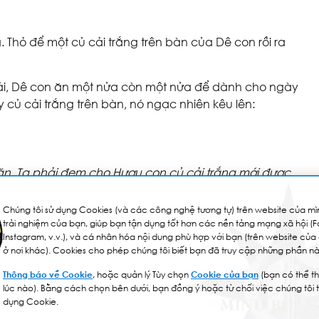
Thỏ để một củ cải trắng trên bàn của Dê con rồi ra
cải, Dê con ăn một nửa còn một nửa để dành cho ngày
củ cải trắng trên bàn, nó ngạc nhiên kêu lên:
 ăn. Ta phải đem cho Hươu con củ cải trắng mới được.
có ở nhà, Dê con liền đặt củ cải trắng trên bàn
Chúng tôi sử dụng Cookies (và các công nghệ tương tự) trên website của mìn
trải nghiệm của bạn, giúp bạn tận dụng tốt hơn các nền tảng mạng xã hội (
Instagram, v.v.), và cá nhân hóa nội dung phù hợp với bạn (trên website của
 có một củ cải trắng rất ngon ở trên bàn. Hươu con
ở nơi khác). Cookies cho phép chúng tôi biết bạn đã truy cập những phần nà
Thông báo về Cookie
, hoặc quản lý Tùy chọn
Cookie của bạn
(bạn có thể th
n, ta phải đem củ cải trắng này đến cho Thỏ con mới
lúc nào). Bằng cách chọn bên dưới, bạn đồng ý hoặc từ chối việc chúng tôi 
dụng Cookie.