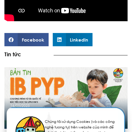
Facebook
LinkedIn
Tin tức
16/05/2025
BẢN TIN IB PYP 10 – CHƯƠNG TRÌNH TÚ TÀI QUỐC TẾ
BẬC TIỂU HỌC
Chúng tôi sử dụng Cookies (và các công
nghệ tương tự) trên website của mình để