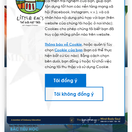
cải thiện trải nghiệm của bạn, giúp bạn
tận dụng tốt hơn các nền tảng mạng xã
hội (Facebook, Instagram, v.v.), và cá
nhân hóa nội dung phù hợp với bạn (trên
website của chúng tôi hoặc ở nơi khác).
Cookies cho phép chúng tôi biết bạn đã
truy cập những phần nào trên website.
14/03/2025
Thông báo về Cookie
, hoặc quản lý Tùy
chọn
Cookie của bạn
(bạn có thể thực
BẢN TIN IB PYP 09 – CHƯƠNG TRÌNH TÚ TÀI QUỐC TẾ
hiện bất cứ lúc nào). Bằng cách chọn
BẬC TIỂU HỌC
bên dưới, bạn đồng ý hoặc từ chối việc
chúng tôi thu thập và sử dụng Cookie.
Tôi đồng ý
Tôi không đồng ý
21/02/2025
BẢN TIN IB PYP 08 – CHƯƠNG TRÌNH TÚ TÀI QUỐC TẾ
BẬC TIỂU HỌC