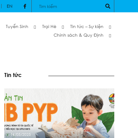
EN
Tuyển Sinh
Trại Hè
Tin tức – Sự kiện
Chính sách & Quy Định
Tin tức
16/05/2025