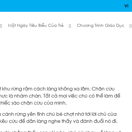
VI
Một Ngày Tiêu Biểu Của Trẻ
Chương Trình Giáo Dục
t khu rừng rậm cách làng không xa lắm. Chăn cừu
hực là nhàm chán. Tất cả mọi việc chú có thể làm để
 chiếc sáo chăn cừu của mình.
cánh rừng yên tĩnh chú bé chợt nhớ tới lời chủ của
i kêu cứu để dân làng nghe thấy và đánh đuổi nó đi.