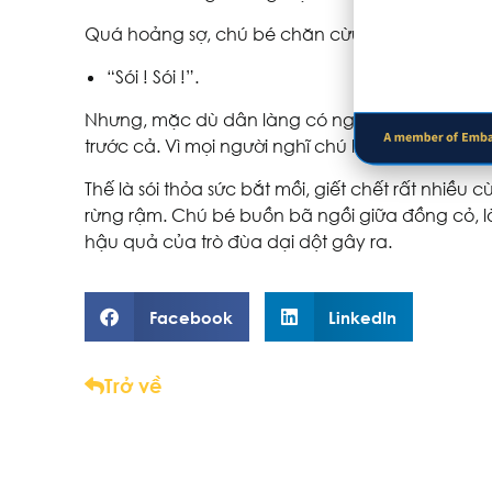
Quá hoảng sợ, chú bé chăn cừu vội chạy về làng
“Sói ! Sói !”.
Nhưng, mặc dù dân làng có nghe tiếng chú kêu
trước cả. Vì mọi người nghĩ chú lại bày trò nói dố
Thế là sói thỏa sức bắt mồi, giết chết rất nhiều
rừng rậm. Chú bé buồn bã ngồi giữa đồng cỏ, l
hậu quả của trò đùa dại dột gây ra.
Facebook
LinkedIn
Trở về