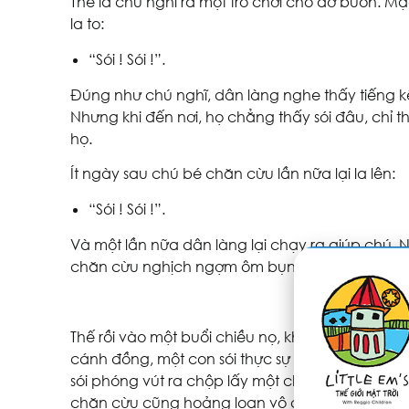
Thế là chú nghĩ ra một trò chơi cho đỡ buồn. M
la to:
“Sói ! Sói !”.
Đúng như chú nghĩ, dân làng nghe thấy tiếng k
Nhưng khi đến nơi, họ chẳng thấy sói đâu, chỉ 
họ.
Ít ngày sau chú bé chăn cừu lần nữa lại la lên:
“Sói ! Sói !”.
Và một lần nữa dân làng lại chạy ra giúp chú. 
chăn cừu nghịch ngợm ôm bụng cười khoái chí
Thế rồi vào một buổi chiều nọ, khi mặt trời lặn
cánh đồng, một con sói thực sự xuất hiện. Nó n
sói phóng vút ra chộp lấy một chú cừu tội nghiệ
chăn cừu cũng hoảng loạn vô cùng.