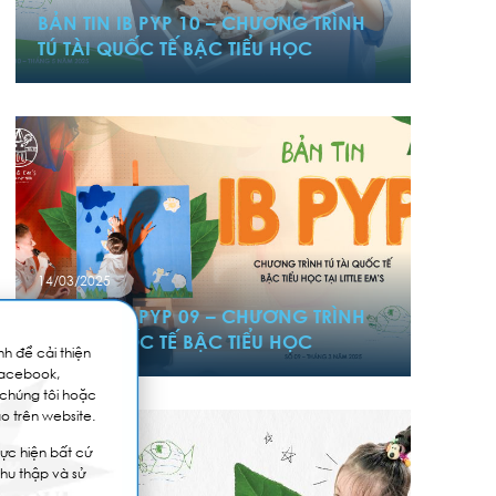
BẢN TIN IB PYP 10 – CHƯƠNG TRÌNH
TÚ TÀI QUỐC TẾ BẬC TIỂU HỌC
14/03/2025
BẢN TIN IB PYP 09 – CHƯƠNG TRÌNH
TÚ TÀI QUỐC TẾ BẬC TIỂU HỌC
h để cải thiện
Facebook,
 chúng tôi hoặc
o trên website.
ực hiện bất cứ
thu thập và sử