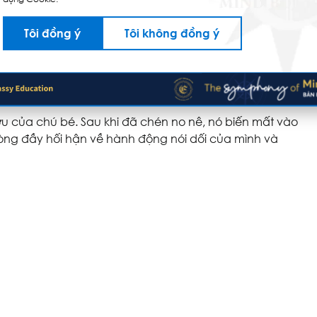
 và la to:
Tôi đồng ý
Tôi không đồng ý
, không một ai chạy ra để giúp chú như những lần
i như trước.
 cừu của chú bé. Sau khi đã chén no nê, nó biến mất vào
òng đầy hối hận về hành động nói dối của mình và