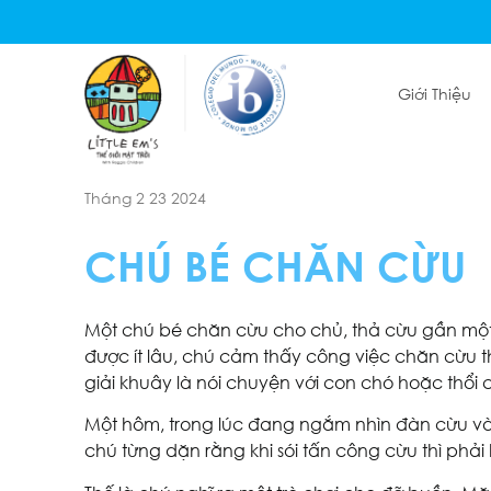
Giới Thiệu
Tháng 2 23 2024
CHÚ BÉ CHĂN CỪU
Một chú bé chăn cừu cho chủ, thả cừu gần mộ
được ít lâu, chú cảm thấy công việc chăn cừu t
giải khuây là nói chuyện với con chó hoặc thổi
Một hôm, trong lúc đang ngắm nhìn đàn cừu và 
chú từng dặn rằng khi sói tấn công cừu thì phả