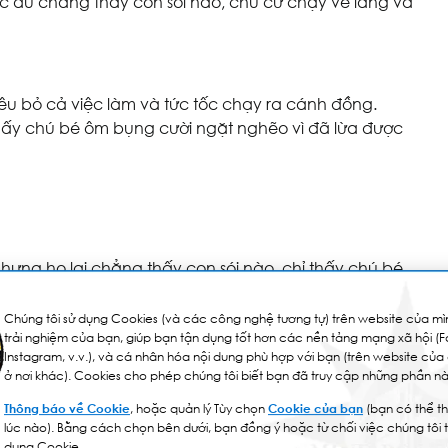
ặc dù chẳng thấy con sói nào, chú cứ chạy về làng và
êu bỏ cả việc làm và tức tốc chạy ra cánh đồng.
thấy chú bé ôm bụng cười ngặt nghẽo vì đã lừa được
Nhưng họ lại chẳng thấy con sói nào, chỉ thấy chú bé
.
Chúng tôi sử dụng Cookies (và các công nghệ tương tự) trên website của mìn
trải nghiệm của bạn, giúp bạn tận dụng tốt hơn các nền tảng mạng xã hội (
Instagram, v.v.), và cá nhân hóa nội dung phù hợp với bạn (trên website của
 xuống sau cánh rừng và bóng tối bắt đầu phủ đầy lên
ở nơi khác). Cookies cho phép chúng tôi biết bạn đã truy cập những phần nà
ấp sau bụi cây rình bắt những con cừu béo non. Bỗng
Thông báo về Cookie
, hoặc quản lý Tùy chọn
Cookie của bạn
(bạn có thể th
p. Thấy sói cả đàn cừu sợ hãi chạy toán loạn, chú bé
lúc nào). Bằng cách chọn bên dưới, bạn đồng ý hoặc từ chối việc chúng tôi 
dụng Cookie.