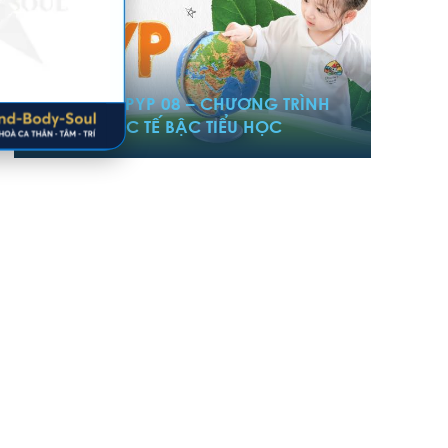
21/02/2025
BẢN TIN IB PYP 08 – CHƯƠNG TRÌNH
TÚ TÀI QUỐC TẾ BẬC TIỂU HỌC