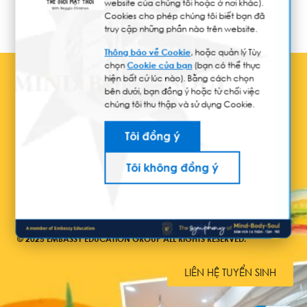
website của chúng tôi hoặc ở nơi khác).
Cookies cho phép chúng tôi biết bạn đã
truy cập những phần nào trên website.
Thông báo về Cookie
, hoặc quản lý Tùy
chọn
Cookie của bạn
(bạn có thể thực
hiện bất cứ lúc nào). Bằng cách chọn
bên dưới, bạn đồng ý hoặc từ chối việc
chúng tôi thu thập và sử dụng Cookie.
Tôi đồng ý
Tôi không đồng ý
© 2025 EMBASSY EDUCATION GROUP ALL RIGHTS RESERVED.
LIÊN HỆ TUYỂN SINH