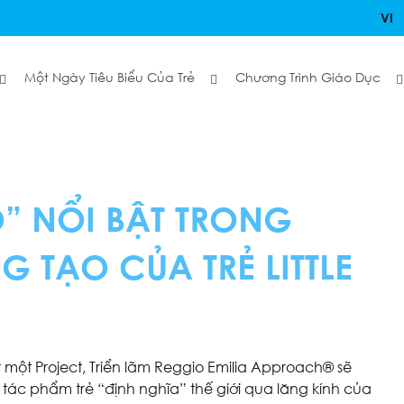
VI
Một Ngày Tiêu Biểu Của Trẻ
Chương Trình Giáo Dục
” NỔI BẬT TRONG
 TẠO CỦA TRẺ LITTLE
ết một Project, Triển lãm Reggio Emilia Approach® sẽ
c phẩm trẻ “định nghĩa” thế giới qua lăng kính của