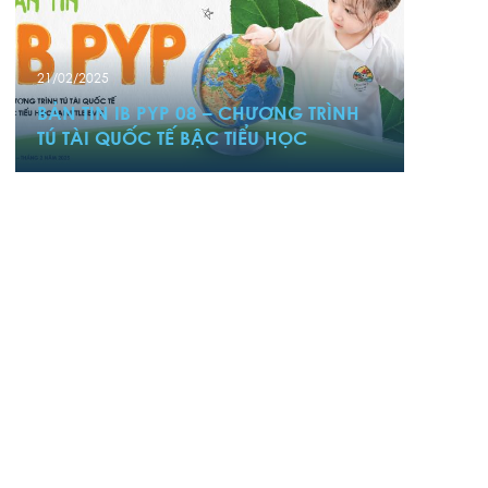
21/02/2025
BẢN TIN IB PYP 08 – CHƯƠNG TRÌNH
TÚ TÀI QUỐC TẾ BẬC TIỂU HỌC