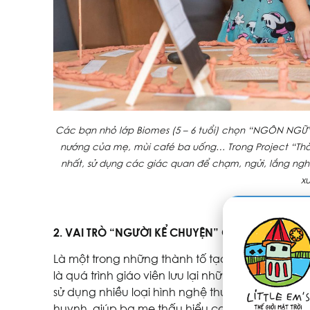
Các bạn nhỏ lớp Biomes (5 – 6 tuổi) chọn “NGÔN NGỮ
nướng của mẹ, mùi café ba uống… Trong Project “Thàn
nhất, sử dụng các giác quan để chạm, ngửi, lắng ngh
x
2. VAI TRÒ “NGƯỜI KỂ CHUYỆN” CỦA GIÁO VIÊN
Là một trong những thành tố tạo nên Hướng tiếp
là quá trình giáo viên lưu lại những trải nghiệ
sử dụng nhiều loại hình nghệ thuật khác nhau. 
huynh, giúp ba mẹ thấu hiểu con và tham gia v