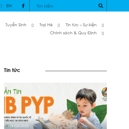
EN
Tuyển Sinh
Trại Hè
Tin tức – Sự kiện
Chính sách & Quy Định
Tin tức
16/05/2025