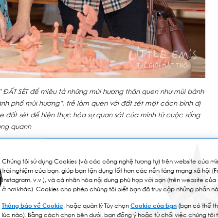
” ĐẤT SÉT để miêu tả những mùi hương thân quen như mùi bánh
h phố mùi hương”, trẻ làm quen với đất sét một cách bình dị
e đất sét để hiện thực hóa sự quan sát của mình từ cuộc sống
ung quanh
Chúng tôi sử dụng Cookies (và các công nghệ tương tự) trên website của mìn
trải nghiệm của bạn, giúp bạn tận dụng tốt hơn các nền tảng mạng xã hội (
Instagram, v.v.), và cá nhân hóa nội dung phù hợp với bạn (trên website của
 cận Reggio Emilia®, Documentation (hình ảnh tư liệu)
ở nơi khác). Cookies cho phép chúng tôi biết bạn đã truy cập những phần nà
m của trẻ bằng các ghi chép, chụp ảnh, quay video và
Những tư liệu này sẽ được tổng hợp và chia sẻ đến phụ
Thông báo về Cookie
, hoặc quản lý Tùy chọn
Cookie của bạn
(bạn có thể th
lúc nào). Bằng cách chọn bên dưới, bạn đồng ý hoặc từ chối việc chúng tôi 
ào việc giáo dục con nhiều hơn.