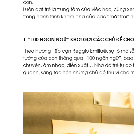
con.
Luôn đặt trẻ là trung tâm của việc học, cùng 
trong hành trình khám phá của các “mặt trời” n
1. “100 NGÔN NGỮ” KHƠI GỢI CÁC CHỦ ĐỀ CHO
Theo Hướng tiếp cận Reggio Emilia®, sự tò mò sẵ
tưởng của con thông qua “100 ngôn ngữ”, bao 
chuyện, âm nhạc, diễn xuất… Nhờ đó trẻ tự do tá
quanh, sáng tạo nên những chủ đề thú vị cho mỗ