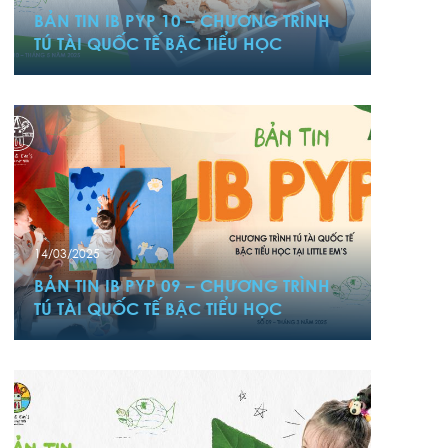
BẢN TIN IB PYP 10 – CHƯƠNG TRÌNH
TÚ TÀI QUỐC TẾ BẬC TIỂU HỌC
14/03/2025
BẢN TIN IB PYP 09 – CHƯƠNG TRÌNH
TÚ TÀI QUỐC TẾ BẬC TIỂU HỌC