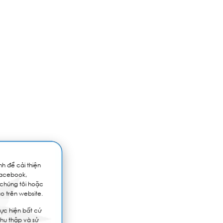
h để cải thiện
Facebook,
 chúng tôi hoặc
o trên website.
ực hiện bất cứ
thu thập và sử