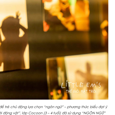
hú để trẻ chủ động lựa chọn “ngôn ngữ” – phương thức biểu đạt ý
iới động vật”, lớp Cocoon (3 – 4 tuổi) đã sử dụng “NGÔN NGỮ”