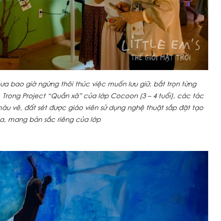
ưa bao giờ ngừng thôi thúc việc muốn lưu giữ, bắt trọn từng
. Trong Project “Quần xã” của lớp Cocoon (3 – 4 tuổi), các tác
màu vẽ, đất sét được giáo viên sử dụng nghệ thuật sắp đặt tạo
òa, mang bản sắc riêng của lớp