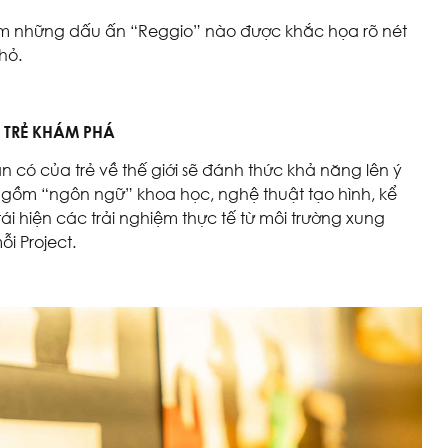
xem những dấu ấn “Reggio” nào được khắc họa rõ nét
hỏ.
 TRẺ KHÁM PHÁ
n có của trẻ về thế giới sẽ đánh thức khả năng lên ý
gồm “ngôn ngữ” khoa học, nghệ thuật tạo hình, kể
i hiện các trải nghiệm thực tế từ môi trường xung
i Project.