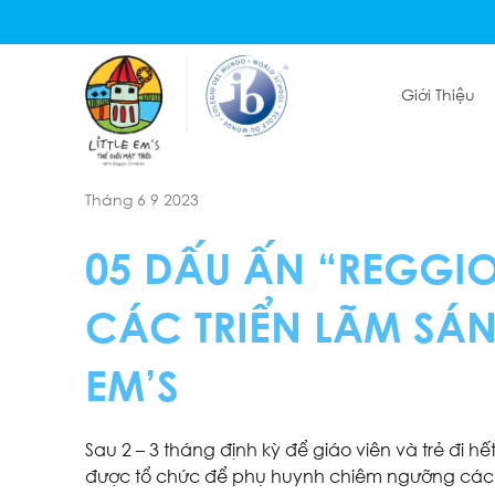
Giới Thiệu
Tháng 6 9 2023
05 DẤU ẤN “REGGIO
CÁC TRIỂN LÃM SÁNG
EM’S
Sau 2 – 3 tháng định kỳ để giáo viên và trẻ đi h
được tổ chức để phụ huynh chiêm ngưỡng các tá