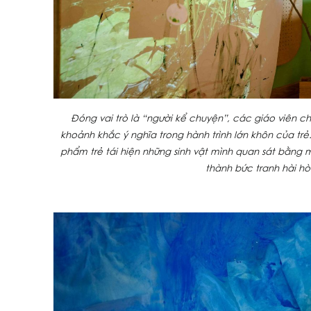
Đóng vai trò là “người kể chuyện”, các giáo viên ch
khoảnh khắc ý nghĩa trong hành trình lớn khôn của trẻ
phẩm trẻ tái hiện những sinh vật mình quan sát bằng 
thành bức tranh hài h