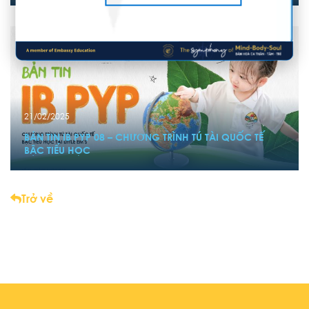
21/02/2025
BẢN TIN IB PYP 08 – CHƯƠNG TRÌNH TÚ TÀI QUỐC TẾ
BẬC TIỂU HỌC
Trở về