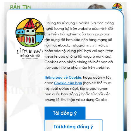
Chúng tôi sử dụng Cookies (và các công
nghệ tương tự) trên website của mình để
cải thiện trải nghiệm của bạn, giúp bạn
tận dụng tốt hơn các nền tảng mạng xã
16/05/2025
hội (Facebook, Instagram, v.v.), và cá
BẢN TIN IB PYP 10 – CHƯƠNG TRÌNH TÚ TÀI QUỐC TẾ
nhân hóa nội dung phù hợp với bạn (trên
BẬC TIỂU HỌC
website của chúng tôi hoặc ở nơi khác).
Cookies cho phép chúng tôi biết bạn đã
truy cập những phần nào trên website.
Thông báo về Cookie
, hoặc quản lý Tùy
chọn
Cookie của bạn
(bạn có thể thực
hiện bất cứ lúc nào). Bằng cách chọn
bên dưới, bạn đồng ý hoặc từ chối việc
chúng tôi thu thập và sử dụng Cookie.
14/03/2025
Tôi đồng ý
BẢN TIN IB PYP 09 – CHƯƠNG TRÌNH TÚ TÀI QUỐC TẾ
BẬC TIỂU HỌC
Tôi không đồng ý