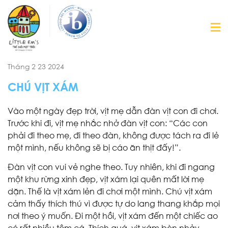
Tháng 2 23 2024
CHÚ VỊT XÁM
Vào một ngày đẹp trời, vịt mẹ dẫn đàn vịt con đi chơi.
Trước khi đi, vịt mẹ nhắc nhở đàn vịt con: “Các con
phải đi theo mẹ, đi theo đàn, không được tách ra đi lẻ
một mình, nếu không sẽ bị cáo ăn thịt đấy!”.
Đàn vịt con vui vẻ nghe theo. Tuy nhiên, khi đi ngang
một khu rừng xinh đẹp, vịt xám lại quên mất lời mẹ
dặn. Thế là vịt xám lẻn đi chơi một mình. Chú vịt xám
cảm thấy thích thú vì được tự do lang thang khắp mọi
nơi theo ý muốn. Đi một hồi, vịt xám đến một chiếc ao