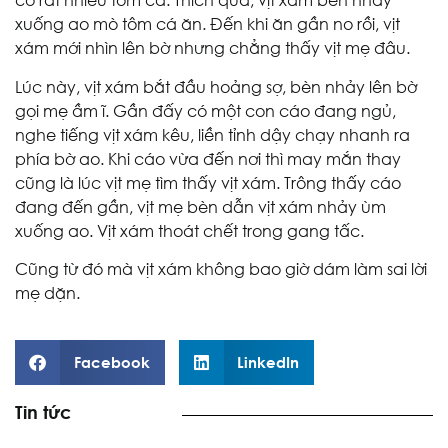
có rất nhiều tôm cá. Thích quá, vịt xám bèn nhảy
xuống ao mò tôm cá ăn. Đến khi ăn gần no rồi, vịt
xám mới nhìn lên bờ nhưng chẳng thấy vịt mẹ đâu.
Lúc này, vịt xám bắt đầu hoảng sợ, bèn nhảy lên bờ
gọi mẹ ầm ĩ. Gần đấy có một con cáo đang ngủ,
nghe tiếng vịt xám kêu, liền tỉnh dậy chạy nhanh ra
phía bờ ao. Khi cáo vừa đến nơi thì may mắn thay
cũng là lúc vịt mẹ tìm thấy vịt xám. Trông thấy cáo
đang đến gần, vịt mẹ bèn dẫn vịt xám nhảy ùm
xuống ao. Vịt xám thoát chết trong gang tấc.
Cũng từ đó mà vịt xám không bao giờ dám làm sai lời
mẹ dặn.
Facebook
LinkedIn
Tin tức