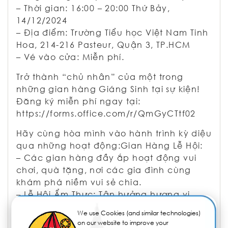
– Thời gian: 16:00 – 20:00 Thứ Bảy,
14/12/2024
– Địa điểm: Trường Tiểu học Việt Nam Tinh
Hoa, 214-216 Pasteur, Quận 3, TP.HCM
– Vé vào cửa: Miễn phí.
Trở thành “chủ nhân” của một trong
những gian hàng Giáng Sinh tại sự kiện!
Đăng ký miễn phí ngay tại:
https://forms.office.com/r/QmGyCTtf02
Hãy cùng hòa mình vào hành trình kỳ diệu
qua những hoạt động:Gian Hàng Lễ Hội:
– Các gian hàng đầy ắp hoạt động vui
chơi, quà tặng, nơi các gia đình cùng
khám phá niềm vui sẻ chia.
– Lễ Hội Ẩm Thực: Tận hưởng hương vị
Giáng Sinh từ những món ăn ngọt ngào
We use Cookies (and similar technologies)
và đa văn hóa.
on our website to improve your