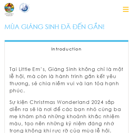
MÙA GIÁNG SINH ĐÃ ĐẾN GẦN!
Introduction
Tại Little Em’s, Giáng Sinh không chỉ là một
lễ hội, mà còn là hành trình gắn kết yêu
thương, sẻ chia niềm vui và lan tỏa hạnh
phúc.
Sự kiện Christmas Wonderland 2024 sắp
diễn ra sẽ là nơi để các bạn nhỏ cùng ba
mẹ khám phá những khoảnh khắc nhiệm
màu, tạo nên những kỷ niệm đáng nhớ
trong không khí rực rỡ của mùa lễ hội.