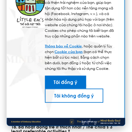
cải thiện trải nghiệm của bạn, giúp bạn
tận dụng tốt hơn các nền tảng mạng xã
hội (Facebook, Instagram, v.v.), và cá
nhân hóa nội dung phù hợp với bạn (trên
15. Ba món/loại đồ chơi trẻ thích nhất / The child’s
website của chúng tôi hoặc ở nơi khác).
3 most preferable toys / kinds of toys *
Cookies cho phép chúng tôi biết bạn đã
truy cập những phần nào trên website.
Thông báo về Cookie
, hoặc quản lý Tùy
chọn
Cookie của bạn
(bạn có thể thực
hiện bất cứ lúc nào). Bằng cách chọn
16. Ba món/loại đồ chơi trẻ ít thích nhất / The
child’s 3 least preferable toys / kinds of toys *
bên dưới, bạn đồng ý hoặc từ chối việc
chúng tôi thu thập và sử dụng Cookie.
Tôi đồng ý
17. Ba hoạt động trẻ thích nhất / The child’s 3 most
Tôi không đồng ý
preferable activities *
18. Ba hoạt động trẻ ít thích nhất / The child’s 3
least preferable activities *