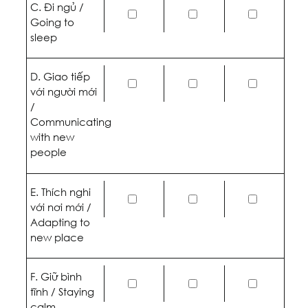
C. Đi ngủ /
Going to
sleep
D. Giao tiếp
với người mới
/
Communicating
with new
people
E. Thích nghi
với nơi mới /
Adapting to
new place
F. Giữ bình
tĩnh / Staying
calm