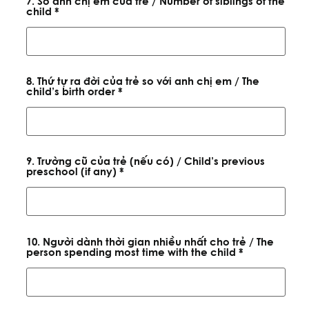
7. Số anh chị em của trẻ / Number of siblings of the
child *
8. Thứ tự ra đời của trẻ so với anh chị em / The
child’s birth order *
9. Trường cũ của trẻ (nếu có) / Child’s previous
preschool (if any) *
10. Người dành thời gian nhiều nhất cho trẻ / The
person spending most time with the child *