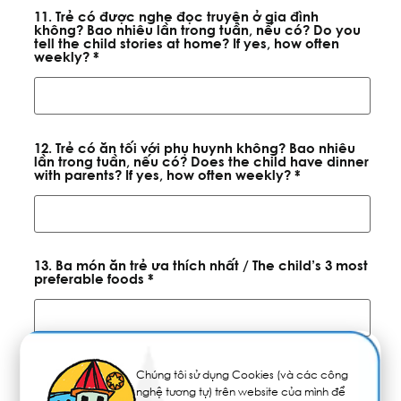
11. Trẻ có được nghe đọc truyện ở gia đình
không? Bao nhiêu lần trong tuần, nếu có? Do you
tell the child stories at home? If yes, how often
weekly? *
12. Trẻ có ăn tối với phụ huynh không? Bao nhiêu
lần trong tuần, nếu có? Does the child have dinner
with parents? If yes, how often weekly? *
13. Ba món ăn trẻ ưa thích nhất / The child’s 3 most
preferable foods *
14. Ba món ăn trẻ ít thích nhất / The child’s 3 least
Chúng tôi sử dụng Cookies (và các công
preferable foods *
nghệ tương tự) trên website của mình để