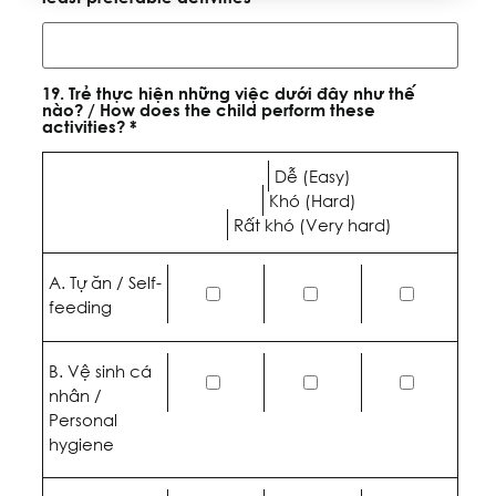
19. Trẻ thực hiện những việc dưới đây như thế
nào? / How does the child perform these
activities? *
Dễ (Easy)
Khó (Hard)
Rất khó (Very hard)
A. Tự ăn / Self-
feeding
B. Vệ sinh cá
nhân /
Personal
hygiene